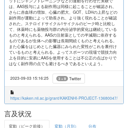
ットにジャンプトレーニングなどの運動を行わせた実験で
は、AAS投与による副作用は同様に起こることが確認され、
さらに赤血球の増加、心臓の肥大、GOT、LDHの上昇などの
副作用が運動によって助長され、より強く現れることが確認
された。ステロイドサイクル1サイクルのピーク時と比較し
て、休薬時にも薬物投与群の内分泌学的変化は継続している
ものと考えられる。AASの注射薬としての半減期に依存する
ものであるが生体への影響は長期間続くものと考えられる。
また心臓をはじめとした臓器にみられた変性がこれを裏付け
ているものと考えられる。よってスポーツの現場で競技力向
上を目的に安易にAASを使用することは不公正の点ばかりで
はなく副作用の点でも避けるべきであるといえよう。
2023-09-03 15:16:25
Twitter
3 + 9
https://kaken.nii.ac.jp/grant/KAKENHI-PROJECT-13680047/
言及状況
変動（ピーク前後）
変動（月別）
分布