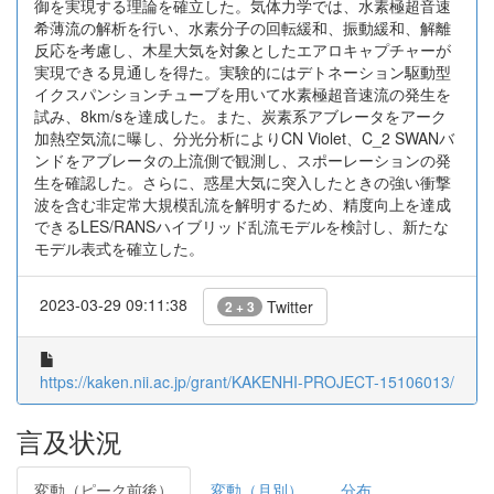
御を実現する理論を確立した。気体力学では、水素極超音速
希薄流の解析を行い、水素分子の回転緩和、振動緩和、解離
反応を考慮し、木星大気を対象としたエアロキャプチャーが
実現できる見通しを得た。実験的にはデトネーション駆動型
イクスパンションチューブを用いて水素極超音速流の発生を
試み、8km/sを達成した。また、炭素系アブレータをアーク
加熱空気流に曝し、分光分析によりCN Violet、C_2 SWANバ
ンドをアブレータの上流側で観測し、スポーレーションの発
生を確認した。さらに、惑星大気に突入したときの強い衝撃
波を含む非定常大規模乱流を解明するため、精度向上を達成
できるLES/RANSハイブリッド乱流モデルを検討し、新たな
モデル表式を確立した。
2023-03-29 09:11:38
Twitter
2 + 3
https://kaken.nii.ac.jp/grant/KAKENHI-PROJECT-15106013/
言及状況
変動（ピーク前後）
変動（月別）
分布