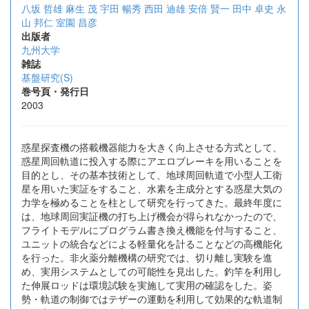
八坂 哲雄
麻生 茂
宇田 暢秀
西田 迪雄
安倍 賢一
田中 卓史
永
山 邦仁
室園 昌彦
出版者
九州大学
雑誌
基盤研究(S)
巻号頁・発行日
2003
惑星探査機の搭載機器能力を大きく向上させる方式として、
惑星周回軌道に投入する際にアエロブレーキを用いることを
目的とし、その基本技術として、地球周回軌道で小型人工衛
星を用いた実証をすること、水素を主成分とする惑星大気の
力学を極めることを柱として研究を行ってきた。最終年度に
は、地球周回実証機の打ち上げ機会が得られなかったので、
フライトモデルにプログラム書き換え機能を付与すること、
ユニットの統合などによる軽量化を計ることなどの高機能化
を行った。非火薬分離機構の研究では、切り離し実験を進
め、実用システムとしての可能性を見出した。釣竿を利用し
た伸展ロッドは環境試験を実施して実用の確認をした。姿
勢・軌道の制御ではテザーの運動を利用して効果的な軌道制