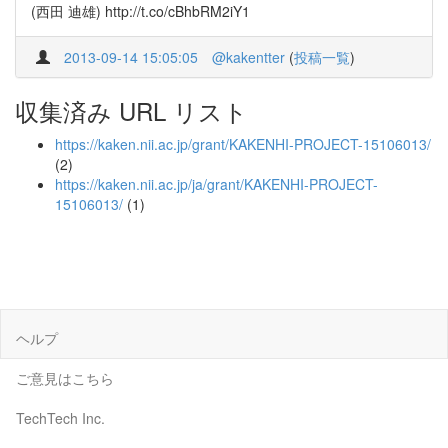
(西田 迪雄) http://t.co/cBhbRM2iY1
2013-09-14 15:05:05
@kakentter
(
投稿一覧
)
収集済み URL リスト
https://kaken.nii.ac.jp/grant/KAKENHI-PROJECT-15106013/
(2)
https://kaken.nii.ac.jp/ja/grant/KAKENHI-PROJECT-
15106013/
(1)
ヘルプ
ご意見はこちら
TechTech Inc.