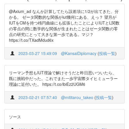
@Axium_ad なんか計算してたら誤差項に1/2が出てきた、分
かる。 ゼータ関数的な関係がiut幾何にある、えっ？ 望月が
IUTをCMを持つ楕円曲線にも拡張したことによりIUTとL関数
の零点の間に数学的な関係が生まれたことはゼータ関数の零
点の研究にとって大きな第一歩である。マジ？
https://t.co/TXadMdud6x
2023-03-27 15:49:09
@KansaiDiplomacy
(
投稿一覧
)
リーマン予想もIUT理論で解けそうだと昨日思いついたら、
既に挑戦中だった。これでまた一歩宇宙際タイヒミューラー
理論に近付いた。 https://t.co/ibiEz2UGM6
2023-02-21 07:57:40
@mititarou_takeo
(
投稿一覧
)
ソース