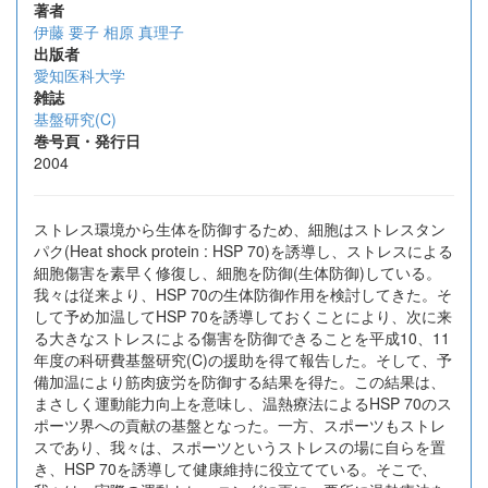
著者
伊藤 要子
相原 真理子
出版者
愛知医科大学
雑誌
基盤研究(C)
巻号頁・発行日
2004
ストレス環境から生体を防御するため、細胞はストレスタン
パク(Heat shock protein : HSP 70)を誘導し、ストレスによる
細胞傷害を素早く修復し、細胞を防御(生体防御)している。
我々は従来より、HSP 70の生体防御作用を検討してきた。そ
して予め加温してHSP 70を誘導しておくことにより、次に来
る大きなストレスによる傷害を防御できることを平成10、11
年度の科研費基盤研究(C)の援助を得て報告した。そして、予
備加温により筋肉疲労を防御する結果を得た。この結果は、
まさしく運動能力向上を意味し、温熱療法によるHSP 70のス
ポーツ界への貢献の基盤となった。一方、スポーツもストレ
スであり、我々は、スポーツというストレスの場に自らを置
き、HSP 70を誘導して健康維持に役立てている。そこで、