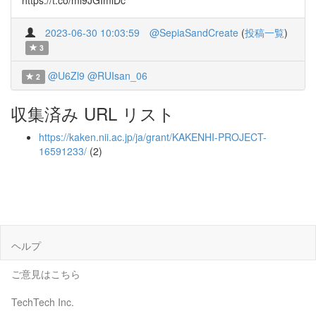
https://t.co/mi9JGImiDc
2023-06-30 10:03:59
@SepiaSandCreate
(
投稿一覧
)
3
@U6Zl9
@RUIsan_06
2
収集済み URL リスト
https://kaken.nii.ac.jp/ja/grant/KAKENHI-PROJECT-
16591233/
(2)
ヘルプ
ご意見はこちら
TechTech Inc.