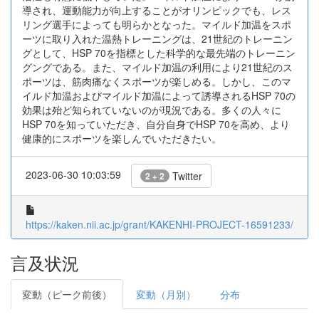
導され、運動能力が向上することがオリンピックでも、レス
リング選手によっても明らかとなった。マイルド加温をスポ
ーツに取り入れた温熱トレーニングは、21世紀のトレーニン
グとして、HSP 70を指標とした科学的な最先端のトレーニン
グングである。また、マイルド加温の利用により21世紀のス
ポーツは、筋肉痛なくスポーツが楽しめる。しかし、このマ
イルド加温およびマイルド加温によって誘導されるHSP 70の
効果は殆ど知られていないのが現況である。多くの人々に
HSP 70を知っていただき、自分自身でHSP 70を高め、より
健康的にスポーツを楽しんでいただきたい。
2023-06-30 10:03:59
Twitter
2 + 2
https://kaken.nii.ac.jp/grant/KAKENHI-PROJECT-16591233/
言及状況
変動（ピーク前後）
変動（月別）
分布