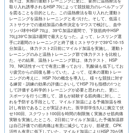
我々は、実際の運動トレーニングに更に、要所に温熱療法を
取り入れ誘導されるHSP 70によって競技能力のレベルアップ
を図ることを目的とした。この温熱療法を取り入れた運動ト
レーニングを温熱トレーニングと名づけた。そして、低温ミ
ストサウナでの連続加温の条件決定をマウスで検討し、血中
リンパ球中HSP 70は、39℃加温2週間で、下肢筋肉中HSP
70は39℃加温3週間で最大となった。よって、レスリング選
手に2週間のトレーニングと終了後ミストサウナで39℃10-15
分加温し、体力テスト2日前にマイルド加温を実施し、運動ト
レーニングのみと温熱トレーニング群で体力テストを比較し
た。その結果、温熱トレーニング群は、体力テスト、HSP
70、NK活性すべてで有意に勝っており、乳酸値も低下してお
り疲労からの回復も勝っていた。よって、従来の運動トレー
ニングの考えに、HSP 70の概念を導入し、様々な競技に対す
る練習・訓練の効果の評価にさいしてHSP 70も指標の1つと
して評価する科学的トレーニングが必要と思われた。更に、
スポーツを行うに際して、誰もが経験する筋肉痛に対し、こ
れを予防する手段として、マイルド加温による予備加温を検
討し有効であることが実証された。医学部学生5人に腕立て伏
せ100回、スクワット100回を時間の制限無く実施させ筋肉痛
実験を実施したところ、2日前にマイルド加温した予備加温群
は自己評価での筋肉痛は有意に減少しており、筋硬度、CPK
活性も有意に低下していた。マイルド加温によりHSP 70が誘