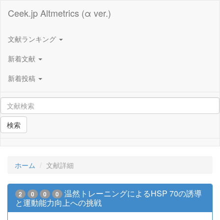
Ceek.jp Altmetrics (α ver.)
文献ランキング
新着文献
新着投稿
検索
ホーム
文献詳細
温然トレーニングによるHSP 70の誘導
2
0
0
0
と運動能力向上への挑戦