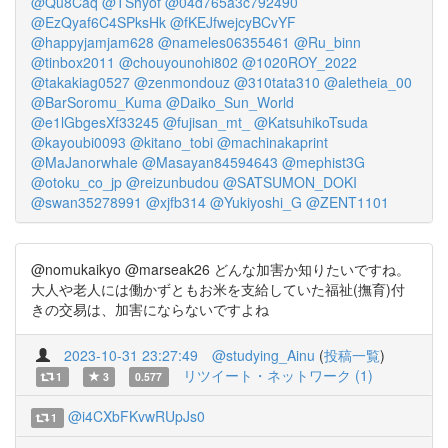
@Qu8Caq
@TShyof
@04d765a3c792490
@EzQyaf6C4SPksHk
@fKEJfwejcyBCvYF
@happyjamjam628
@nameles06355461
@Ru_binn
@tinbox2011
@chouyounohi802
@1020ROY_2022
@takakiag0527
@zenmondouz
@310tata310
@aletheia_00
@BarSoromu_Kuma
@Daiko_Sun_World
@e1lGbgesXf33245
@fujisan_mt_
@KatsuhikoTsuda
@kayoubi0093
@kitano_tobi
@machinakaprint
@MaJanorwhale
@Masayan84594643
@mephist3G
@otoku_co_jp
@reizunbudou
@SATSUMON_DOKI
@swan35278991
@xjfb314
@Yukiyoshi_G
@ZENT1101
@nomukaikyo @marseak26 どんな加害か知りたいですね。
大人や老人には働かずともお米を支給していた福祉(撫育)付
きの交易は、加害にならないですよね
2023-10-31 23:27:49
@studying_Ainu
(
投稿一覧
)
リツイート・ネットワーク (1)
1
3
0.577
@i4CXbFKvwRUpJs0
1