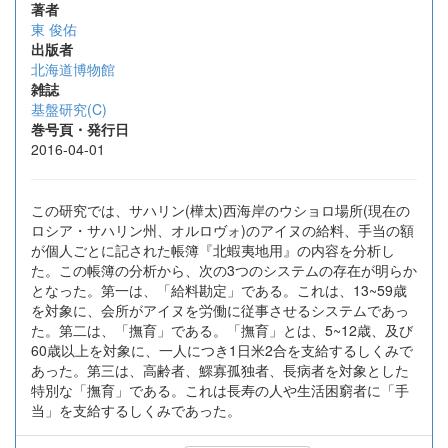
著者
東 俊佑
出版者
北海道博物館
雑誌
基盤研究(C)
巻号頁・発行日
2016-04-01
この研究では、サハリン(樺太)西海岸のウショロ場所(現在の
ロシア・サハリン州、オルロヴォ)のアイヌの給料、手当の額
が個人ごとに記された帳簿『北蝦夷地用』の内容を分析し
た。この帳簿の分析から、次の3つのシステムの存在が明らか
となった。第一は、「給料勘定」である。これは、13~59歳
を対象に、会所がアイヌを労働に従事させるシステムであっ
た。第二は、「撫育」である。「撫育」とは、5~12歳、及び
60歳以上を対象に、一人につき1日米2合を支給するしくみで
あった。第三は、高齢者、鰥寡孤独者、長病者を対象とした
特別な「撫育」である。これは長寿の人や生活困窮者に「手
当」を支給するしくみであった。