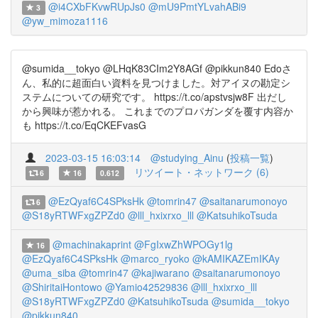
@i4CXbFKvwRUpJs0
@mU9PmtYLvahABi9
3
@yw_mimoza1116
@sumida__tokyo @LHqK83CIm2Y8AGf @pikkun840 Edoさ
ん、私的に超面白い資料を見つけました。対アイヌの勘定シ
ステムについての研究です。 https://t.co/apstvsjw8F 出だし
から興味が惹かれる。 これまでのプロパガンダを覆す内容か
も https://t.co/EqCKEFvasG
2023-03-15 16:03:14
@studying_Ainu
(
投稿一覧
)
リツイート・ネットワーク (6)
6
16
0.612
@EzQyaf6C4SPksHk
@tomrin47
@saitanarumonoyo
6
@S18yRTWFxgZPZd0
@lll_hxixrxo_lll
@KatsuhikoTsuda
@machinakaprint
@FgIxwZhWPOGy1lg
16
@EzQyaf6C4SPksHk
@marco_ryoko
@kAMIKAZEmIKAy
@uma_siba
@tomrin47
@kajiwarano
@saitanarumonoyo
@ShiritaiHontowo
@Yamio42529836
@lll_hxixrxo_lll
@S18yRTWFxgZPZd0
@KatsuhikoTsuda
@sumida__tokyo
@pikkun840