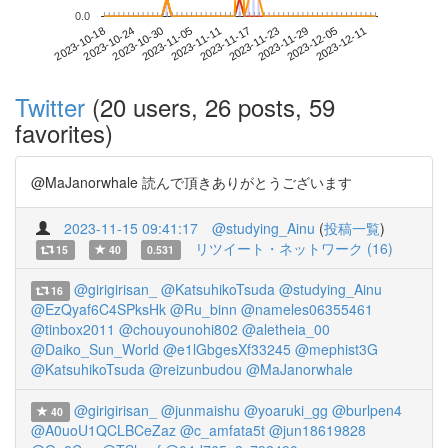
0.0
2023-12-05
2023-10-18
2023-11-05
2023-11-23
2023-12-11
2023-10-24
2023-11-11
2023-11-29
2023-10-30
2023-11-17
Twitter
(20 users, 26 posts, 59
favorites)
@MaJanorwhale 読んで頂きありがとうございます
2023-11-15 09:41:17
@studying_Ainu
(
投稿一覧
)
リツイート・ネットワーク (16)
15
40
0.531
@girigirisan_
@KatsuhikoTsuda
@studying_Ainu
16
@EzQyaf6C4SPksHk
@Ru_binn
@nameles06355461
@tinbox2011
@chouyounohi802
@aletheia_00
@Daiko_Sun_World
@e1lGbgesXf33245
@mephist3G
@KatsuhikoTsuda
@reizunbudou
@MaJanorwhale
@girigirisan_
@junmaishu
@yoaruki_gg
@burlpen4
40
@A0uoU1QCLBCeZaz
@c_amfata5t
@jun18619828