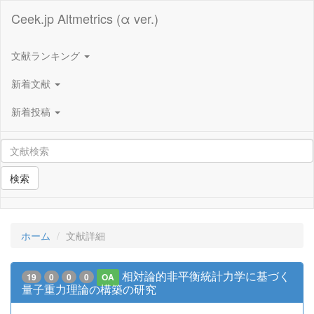
Ceek.jp Altmetrics (α ver.)
文献ランキング
新着文献
新着投稿
検索
ホーム
文献詳細
相対論的非平衡統計力学に基づく
19
0
0
0
OA
量子重力理論の構築の研究