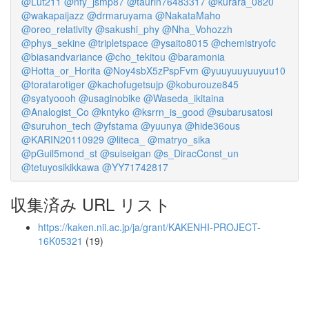
@Lut211
@nfy_jsmp87
@taurin76483317
@kurara_0820
@wakapaijazz
@drmaruyama
@NakataMaho
@oreo_relativity
@sakushi_phy
@Nha_Vohozzh
@phys_sekine
@tripletspace
@ysaito8015
@chemistryofc
@biasandvariance
@cho_tekitou
@baramonia
@Hotta_or_Horita
@Noy4sbX5zPspFvm
@yuuyuuyuuyuu10
@toratarotiger
@kachofugetsujp
@koburouze845
@syatyoooh
@usaginobike
@Waseda_ikitaina
@Analogist_Co
@kntyko
@ksrrn_is_good
@subarusatosi
@suruhon_tech
@yfstama
@yuunya
@hide36ous
@KARIN20110929
@liteca_
@matryo_sika
@pGuil5mond_st
@suiseigan
@s_DiracConst_un
@tetuyosikikkawa
@YY71742817
収集済み URL リスト
https://kaken.nii.ac.jp/ja/grant/KAKENHI-PROJECT-
16K05321
(19)