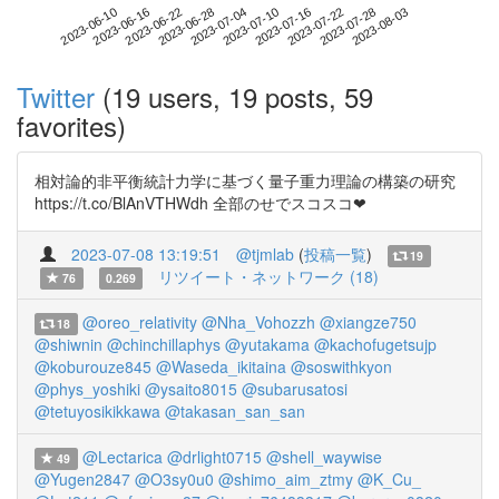
2023-07-28
2023-06-10
2023-06-28
2023-07-16
2023-08-03
2023-06-16
2023-07-04
2023-07-22
2023-06-22
2023-07-10
Twitter
(19 users, 19 posts, 59
favorites)
相対論的非平衡統計力学に基づく量子重力理論の構築の研究
https://t.co/BlAnVTHWdh 全部のせでスコスコ❤
2023-07-08 13:19:51
@tjmlab
(
投稿一覧
)
19
リツイート・ネットワーク (18)
76
0.269
@oreo_relativity
@Nha_Vohozzh
@xiangze750
18
@shiwnin
@chinchillaphys
@yutakama
@kachofugetsujp
@koburouze845
@Waseda_ikitaina
@soswithkyon
@phys_yoshiki
@ysaito8015
@subarusatosi
@tetuyosikikkawa
@takasan_san_san
@Lectarica
@drlight0715
@shell_waywise
49
@Yugen2847
@O3sy0u0
@shimo_aim_ztmy
@K_Cu_