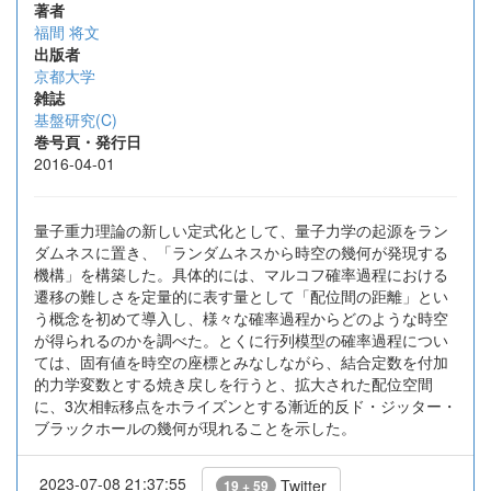
著者
福間 将文
出版者
京都大学
雑誌
基盤研究(C)
巻号頁・発行日
2016-04-01
量子重力理論の新しい定式化として、量子力学の起源をラン
ダムネスに置き、「ランダムネスから時空の幾何が発現する
機構」を構築した。具体的には、マルコフ確率過程における
遷移の難しさを定量的に表す量として「配位間の距離」とい
う概念を初めて導入し、様々な確率過程からどのような時空
が得られるのかを調べた。とくに行列模型の確率過程につい
ては、固有値を時空の座標とみなしながら、結合定数を付加
的力学変数とする焼き戻しを行うと、拡大された配位空間
に、3次相転移点をホライズンとする漸近的反ド・ジッター・
ブラックホールの幾何が現れることを示した。
2023-07-08 21:37:55
Twitter
19 + 59