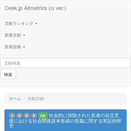
Ceek.jp Altmetrics (α ver.)
文献ランキング
新着文献
新着投稿
検索
ホーム
文献詳細
社会的に排除された若者の自立支
1
0
0
0
OA
援における社会関係資本形成の意義に関する実証的研
究