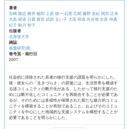
著者
宮崎 隆志
横井 敏郎
上原 慎一
石黒 広昭
藤野 友紀
間宮 正幸
大高 研道
日置 真世
武田 るい子
大高 研道
向谷地 生良
仲真
紀子
駒川 智子
出版者
北海道大学
雑誌
基盤研究(B)
巻号頁・発行日
2007
社会的に排除された若者の移行支援の課題を明らかにした。
彼・彼女らの「生きづらさ」の背後には、生活世界を構成す
る諸コミュニティの断片化がある。したがって移行支援のた
めには断片化したコミュニティを再統合することが必要であ
るが、そのためには多様性が保障された新たな媒介的コミュ
ニティを構築することが有効であること、およびそのコミュ
ニティを中心にした地域的な支援システムを構想することが
必要であることを明らかにした。