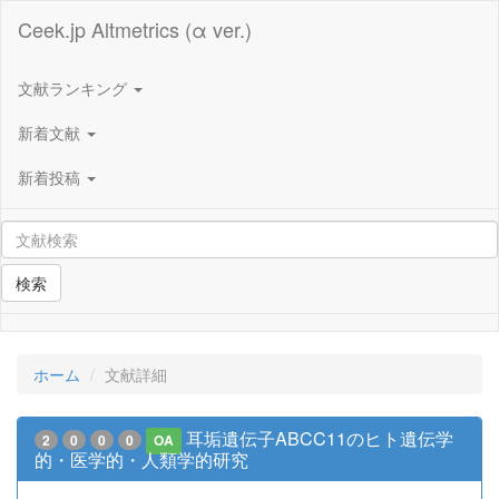
Ceek.jp Altmetrics (α ver.)
文献ランキング
新着文献
新着投稿
検索
ホーム
文献詳細
耳垢遺伝子ABCC11のヒト遺伝学
2
0
0
0
OA
的・医学的・人類学的研究