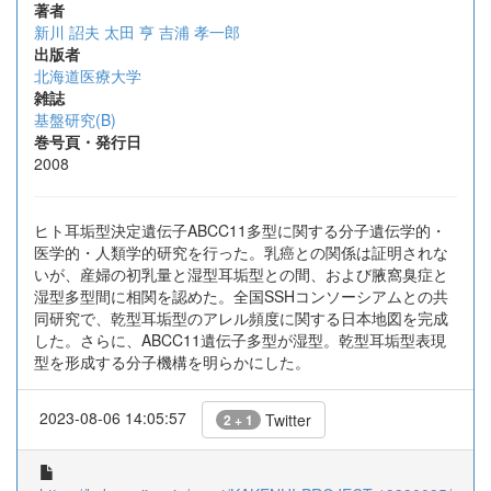
著者
新川 詔夫
太田 亨
吉浦 孝一郎
出版者
北海道医療大学
雑誌
基盤研究(B)
巻号頁・発行日
2008
ヒト耳垢型決定遺伝子ABCC11多型に関する分子遺伝学的・
医学的・人類学的研究を行った。乳癌との関係は証明されな
いが、産婦の初乳量と湿型耳垢型との間、および腋窩臭症と
湿型多型間に相関を認めた。全国SSHコンソーシアムとの共
同研究で、乾型耳垢型のアレル頻度に関する日本地図を完成
した。さらに、ABCC11遺伝子多型が湿型。乾型耳垢型表現
型を形成する分子機構を明らかにした。
2023-08-06 14:05:57
Twitter
2 + 1