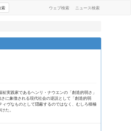
検索
ウェブ検索
ニュース検索
福祉実践家であるヘンリ・ナウエンの「創造的弱さ」
強さに象徴される現代社会の逆説として「創造的弱
ティヴなものとして隠蔽するのではなく、むしろ積極
づけた。