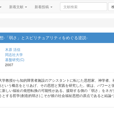
新着文献
新着投稿
想-「弱さ」とスピリチュアリティをめぐる逆説-
木原 活信
同志社大学
基盤研究(C)
2007
大学教授から知的障害者施設のアシスタントに転じた思想家、神学者、
」)という概念をとりあげ、その思想と実践を研究した。彼は、パワーと
に新しい福祉の発想転換の可能性がある。援助する側の「弱さ」をネガ
うとする哲学(創造的弱さ)こそが彼の社会福祉思想の原点であると結論