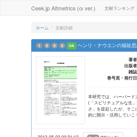
Ceek.jp Altmetrics (α ver.)
文献ランキング
ホーム
文献詳細
ヘンリ・ナウエンの福祉思
1
0
0
0
OA
著者
出版者
雑誌
巻号頁・発行日
本研究では、ハーバード
(「スピリチュアルな生
さ」を提起したが、そこ
的に開示・活用していこ
2013-05-03 00:31:12