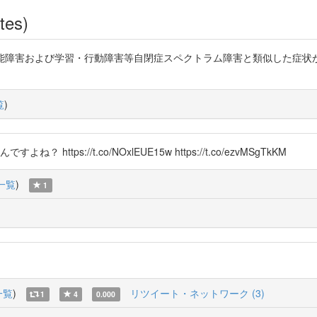
tes)
能障害および学習・行動障害等自閉症スペクトラム障害と類似した症状が
覧
)
https://t.co/NOxlEUE15w https://t.co/ezvMSgTkKM
一覧
)
1
一覧
)
リツイート・ネットワーク (3)
1
4
0.000