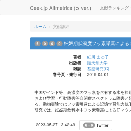
Ceek.jp Altmetrics (α ver.)
文献ランキング
ホーム
文献詳細
妊娠期低濃度フッ素曝露による
6
0
0
0
著者
細川 まゆ子
出版者
順天堂大学
雑誌
基盤研究(C)
巻号頁・発行日
2019-04-01
中国やインド等、高濃度のフッ素を含有する水を摂
および学習・行動障害等自閉症スペクトラム障害と
る。動物実験ではフッ素曝露による記憶学習能力低
研究では、妊娠期飲料水中フッ素曝露による仔マウ
2023-05-27 13:42:49
Twitter
6 + 6