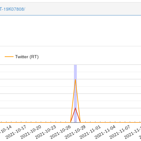
CT-19K07808/
Twitter (RT)
2021-11-04
2021-11-07
2021-11
-10-14
2
2021-10-17
2021-10-20
2021-10-23
2021-10-26
2021-10-29
2021-11-01