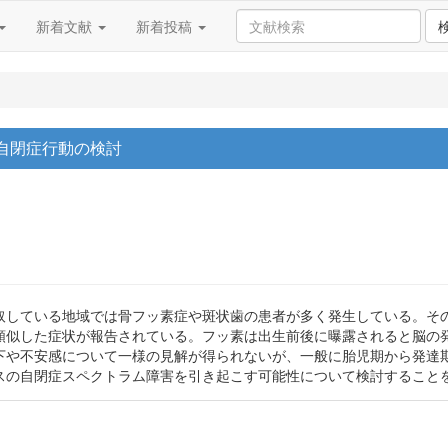
新着文献
新着投稿
自閉症行動の検討
取している地域では骨フッ素症や斑状歯の患者が多く発生している。その
類似した症状が報告されている。フッ素は出生前後に曝露されると脳の
下や不安感について一様の見解が得られないが、一般に胎児期から発達
スの自閉症スペクトラム障害を引き起こす可能性について検討すること