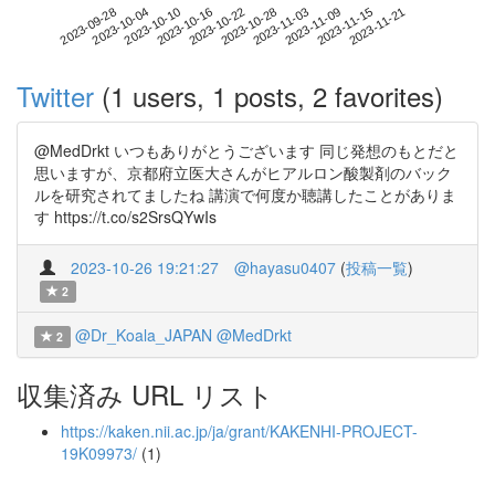
2023-11-15
2023-09-28
2023-10-16
2023-11-03
2023-11-21
2023-10-04
2023-10-22
2023-11-09
2023-10-10
2023-10-28
Twitter
(1 users, 1 posts, 2 favorites)
@MedDrkt いつもありがとうございます 同じ発想のもとだと
思いますが、京都府立医大さんがヒアルロン酸製剤のバック
ルを研究されてましたね 講演で何度か聴講したことがありま
す https://t.co/s2SrsQYwIs
2023-10-26 19:21:27
@hayasu0407
(
投稿一覧
)
2
@Dr_Koala_JAPAN
@MedDrkt
2
収集済み URL リスト
https://kaken.nii.ac.jp/ja/grant/KAKENHI-PROJECT-
19K09973/
(1)