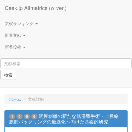
Ceek.jp Altmetrics (α ver.)
文献ランキング
新着文献
新着投稿
検索
ホーム
文献詳細
網膜剥離の新たな低侵襲手術・上脈絡
1
0
0
0
膜腔バックリングの最適化へ向けた基礎的研究