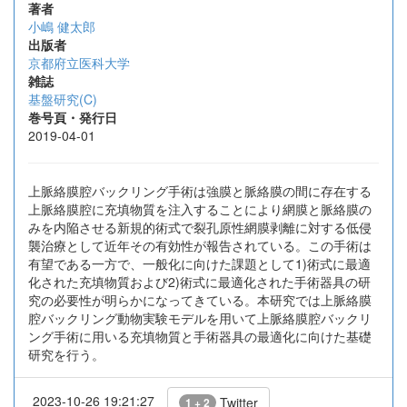
著者
小嶋 健太郎
出版者
京都府立医科大学
雑誌
基盤研究(C)
巻号頁・発行日
2019-04-01
上脈絡膜腔バックリング手術は強膜と脈絡膜の間に存在する
上脈絡膜腔に充填物質を注入することにより網膜と脈絡膜の
みを内陥させる新規的術式で裂孔原性網膜剥離に対する低侵
襲治療として近年その有効性が報告されている。この手術は
有望である一方で、一般化に向けた課題として1)術式に最適
化された充填物質および2)術式に最適化された手術器具の研
究の必要性が明らかになってきている。本研究では上脈絡膜
腔バックリング動物実験モデルを用いて上脈絡膜腔バックリ
ング手術に用いる充填物質と手術器具の最適化に向けた基礎
研究を行う。
2023-10-26 19:21:27
Twitter
1 + 2