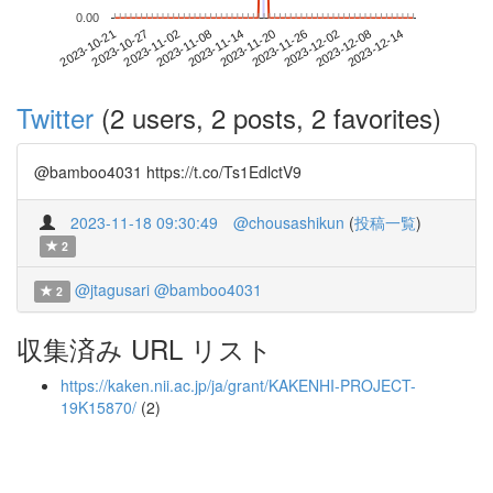
0.00
2023-12-08
2023-10-21
2023-11-08
2023-11-26
2023-12-14
2023-10-27
2023-11-14
2023-12-02
2023-11-02
2023-11-20
Twitter
(2 users, 2 posts, 2 favorites)
@bamboo4031 https://t.co/Ts1EdlctV9
2023-11-18 09:30:49
@chousashikun
(
投稿一覧
)
2
@jtagusari
@bamboo4031
2
収集済み URL リスト
https://kaken.nii.ac.jp/ja/grant/KAKENHI-PROJECT-
19K15870/
(2)