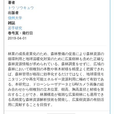
著者
トウ ソウキュウ
出版者
信州大学
雑誌
若手研究
巻号頁・発行日
2019-04-01
林業の成長産業化のため、森林整備の促進により森林資源の
循環利用と地球温暖化対策のために広葉樹林も含めた正確な
森林資源情報が求められている。森林調査をせずに、広域の
森林において樹種別の本数や単木材積を精度よく把握できれ
ば、森林管理が格段に効率化するだけではなく、地球環境モ
ニタリングや再生可能エネルギー資源利用に極めて有効であ
る。本研究は、ドローンレーザデータとUAVカメラ画像の組
み合わせから樹種別の立木位置、樹高、胸高直径と材積を算
出することができ、林層構造が複雑な広葉樹林にも適用でき
る高精度な森林資源解析技術を開発し、広葉樹資源の有効活
用に貢献することを目指す。