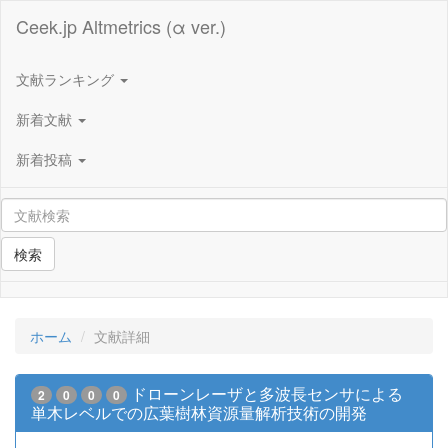
Ceek.jp Altmetrics (α ver.)
文献ランキング
新着文献
新着投稿
検索
ホーム
文献詳細
ドローンレーザと多波長センサによる
2
0
0
0
単木レベルでの広葉樹林資源量解析技術の開発