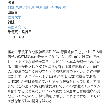
著者
阿部 竜也
増岡 淳
中原 由紀子
伊藤 寛
出版者
佐賀大学
雑誌
基盤研究(C)
巻号頁・発行日
2021-04-01
極めて予後不良な脳幹腫瘍DIPGの原因遺伝子としてH3F3A遺
伝子のK27M変異が分かってきており、精力的に研究が行わ
れ、さまざまな遺伝子異常、エピゲノム異常が報告されてい
る。我々が樹立したK27M異常を有する幹細胞株では、既存
の治療法では全く歯が立たず治療抵抗性であった。この腫瘍
に対して、近年ドーパミンD2受容体(DRD2)拮抗薬である
ONC201が注目を集めており我々も解析を行っている。本研
究ではこのような幹細胞株に対して、その耐性のメカニズム
を解析するとともに、H3K27M変異に関連する作用機序の異
なるいくつかの分子標的薬を併用し、これまでにない新しい
有効な治療法の開発を試みる。