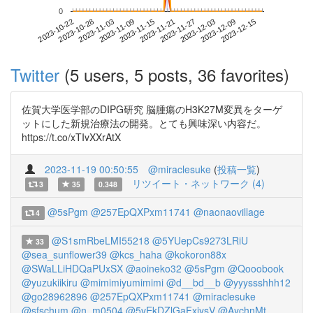
0
2023-12-09
2023-10-22
2023-11-09
2023-11-27
2023-12-15
2023-10-28
2023-11-15
2023-12-03
2023-11-03
2023-11-21
Twitter
(5 users, 5 posts, 36 favorites)
佐賀大学医学部のDIPG研究 脳腫瘍のH3K27M変異をターゲ
ットにした新規治療法の開発。とても興味深い内容だ。
https://t.co/xTIvXXrAtX
2023-11-19 00:50:55
@miraclesuke
(
投稿一覧
)
リツイート・ネットワーク (4)
3
35
0.348
@5sPgm
@257EpQXPxm11741
@naonaovillage
4
@S1smRbeLMI55218
@5YUepCs9273LRiU
33
@sea_sunflower39
@kcs_haha
@kokoron88x
@SWaLLiHDQaPUxSX
@aoineko32
@5sPgm
@Qooobook
@yuzukiikiru
@mimimiyumimimi
@d__bd__b
@yyyssshhh12
@go28962896
@257EpQXPxm11741
@miraclesuke
@sfschum
@n_m0504
@5vEkDZlGaFxiysV
@AychnMt