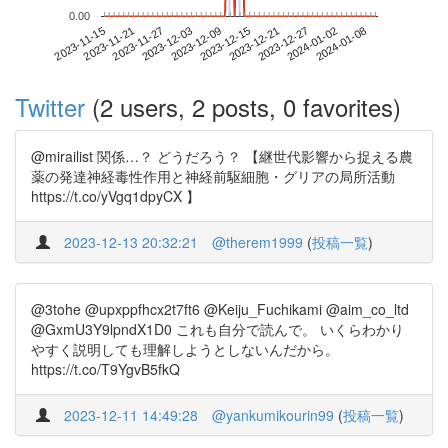
0.00
2024-01-02
2023-11-15
2023-12-03
2023-12-21
2024-01-08
2023-11-21
2023-12-09
2023-12-27
2023-11-27
2023-12-15
Twitter
(2 users, 2 posts, 0 favorites)
@mirailist 関係…？ どうだろう？ 【継世代影響から捉える農
薬の発達神経毒性作用と神経前駆細胞・グリアの局所活動
https://t.co/yVgq1dpyCX 】
2023-12-13 20:32:21
@therem1999
(
投稿一覧
)
@3tohe @upxppfhcx2t7ft6 @Keiju_Fuchikami @aim_co_ltd
@GxmU3Y9lpndX1D0 これも自分で読んで。 いくらわかり
やすく説明しても理解しようとしないんだから。
https://t.co/T9YgvB5fkQ
2023-12-11 14:49:28
@yankumikourin99
(
投稿一覧
)