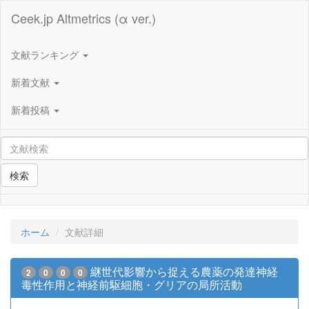
Ceek.jp Altmetrics (α ver.)
文献ランキング
新着文献
新着投稿
検索
ホーム
文献詳細
継世代影響から捉える農薬の発達神経
2
0
0
0
毒性作用と神経前駆細胞・グリアの局所活動