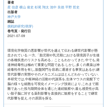
著者
星 信彦
横山 俊史
杉尾 翔太
池中 良徳
平野 哲史
出版者
神戸大学
雑誌
挑戦的研究(萌芽)
巻号頁・発行日
2021-07-09
環境化学物質の悪影響が世代を越えて伝わる継世代影響が懸
念されている.一方,「胎児期や乳児期における環境因子が生後
の各種疾患のリスクを高める」こともわかってきた.中でも,発
達神経毒性は極めて重要な問題である.しかし,多くの農薬は神
経毒性作用を有し,胎盤関門を容易に通過する事実はあるが,継
世代影響の実態やそのメカニズムはほとんどわかっていない.
本研究では,中枢神経の活動や代謝系を,生体マウスの覚醒下で
脳の様々な細胞を可視化イメージング技術により,これまで困
難であった投与期間全体を通じた連続観察や,最も感受性が高
い胎子脳に対する薬剤影響を直接的に観察をすることで継世
代影響を捉え,その原因を探る.