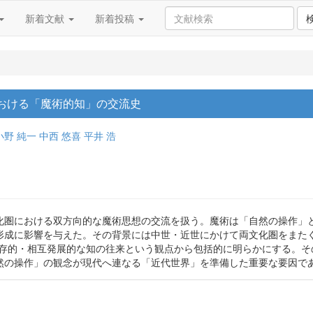
新着文献
新着投稿
おける「魔術的知」の交流史
小野 純一
中西 悠喜
平井 浩
化圏における双方向的な魔術思想の交流を扱う。魔術は「自然の操作」
形成に影響を与えた。その背景には中世・近世にかけて両文化圏をまたぐ
依存的・相互発展的な知の往来という観点から包括的に明らかにする。そ
然の操作」の観念が現代へ連なる「近代世界」を準備した重要な要因で