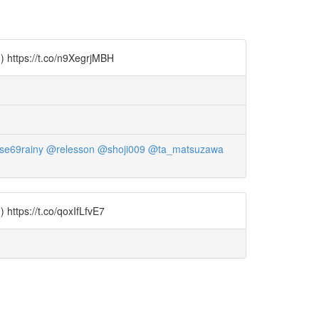
//t.co/n9XegrjMBH
e69rainy
@relesson
@shoji009
@ta_matsuzawa
/t.co/qoxIfLfvE7