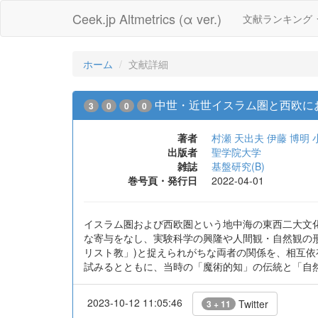
Ceek.jp Altmetrics (α ver.)
文献ランキング
ホーム
文献詳細
中世・近世イスラム圏と西欧に
3
0
0
0
著者
村瀬 天出夫
伊藤 博明
出版者
聖学院大学
雑誌
基盤研究(B)
巻号頁・発行日
2022-04-01
イスラム圏および西欧圏という地中海の東西二大文
な寄与をなし、実験科学の興隆や人間観・自然観の
リスト教」)と捉えられがちな両者の関係を、相互
試みるとともに、当時の「魔術的知」の伝統と「自
2023-10-12 11:05:46
Twitter
3 + 11