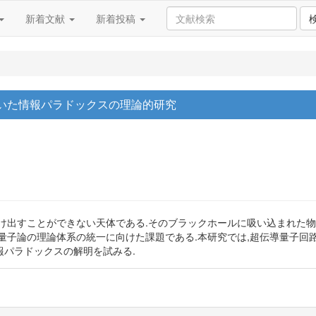
新着文献
新着投稿
いた情報パラドックスの理論的研究
け出すことができない天体である.そのブラックホールに吸い込まれた物
量子論の理論体系の統一に向けた課題である.本研究では,超伝導量子回
パラドックスの解明を試みる.