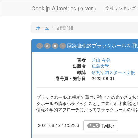
Ceek.jp Altmetrics (α ver.)
文献ランキング
ホーム
文献詳細
回路擬似的ブラックホールを用
5
0
0
0
著者
片山 春菜
出版者
広島大学
雑誌
研究活動スタート支援
巻号頁・発行日
2022-08-31
ブラックホールは,極めて重力が強いため光でさえ抜
クホールの情報パラドックスとして知られ,相対論と
情報科学的アプローチによってブラックホールの情報
2023-08-12 11:52:03
Twitter
5 + 5