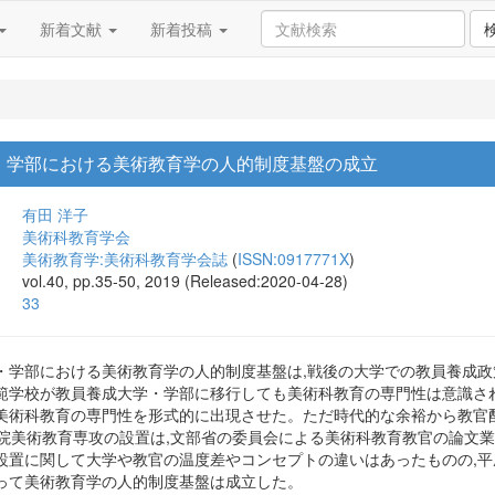
新着文献
新着投稿
・ 学部における美術教育学の人的制度基盤の成立
有田 洋子
美術科教育学会
美術教育学:美術科教育学会誌
(
ISSN:0917771X
)
vol.40, pp.35-50, 2019 (Released:2020-04-28)
33
・学部における美術教育学の人的制度基盤は,戦後の大学での教員養成政
範学校が教員養成大学・学部に移行しても美術科教育の専門性は意識さ
美術科教育の専門性を形式的に出現させた。ただ時代的な余裕から教官
学院美術教育専攻の設置は,文部省の委員会による美術科教育教官の論文業
置に関して大学や教官の温度差やコンセプトの違いはあったものの,平
って美術教育学の人的制度基盤は成立した。