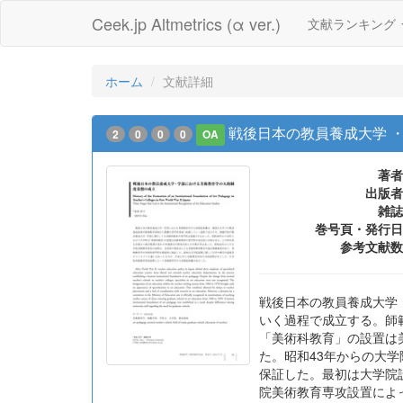
Ceek.jp Altmetrics (α ver.)
文献ランキング
ホーム
文献詳細
戦後日本の教員養成大学 
2
0
0
0
OA
著者
出版者
雑誌
巻号頁・発行日
参考文献数
戦後日本の教員養成大学
いく過程で成立する。師
「美術科教育」の設置は
た。昭和43年からの大
保証した。最初は大学院設
院美術教育専攻設置によ