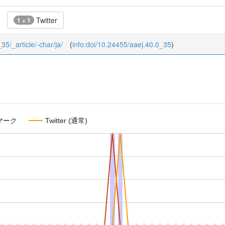
Twitter
1 + 1
_35/_article/-char/ja/
(
info:doi/10.24455/aaej.40.0_35
)
マーク
Twitter (通常)