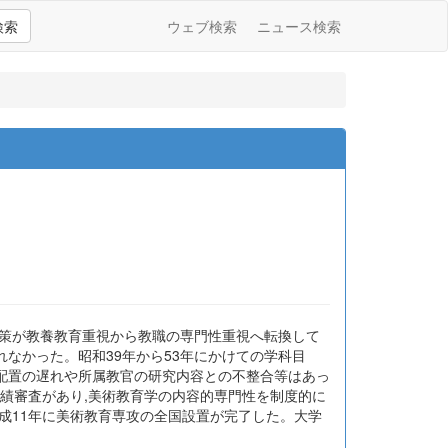
検索
ウェブ検索
ニュース検索
策が教養教育重視から教職の専門性重視へ転換して
れなかった。昭和39年から53年にかけての学科目
配置の遅れや所属教官の研究内容との不整合等はあっ
績審査があり,美術教育学の内容的専門性を制度的に
成11年に美術教育専攻の全国設置が完了した。大学