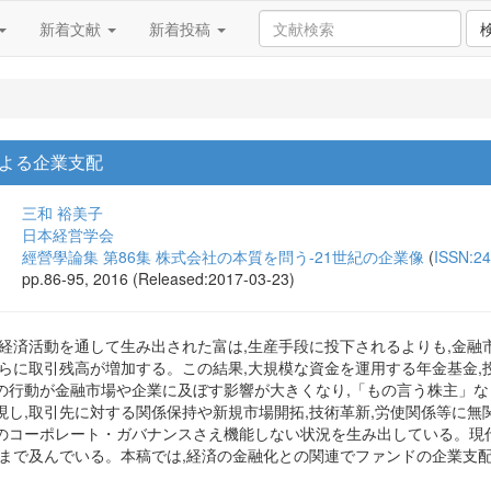
新着文献
新着投稿
よる企業支配
三和 裕美子
日本経営学会
經營學論集 第86集 株式会社の本質を問う-21世紀の企業像
(
ISSN:2
pp.86-95, 2016 (Released:2017-03-23)
経済活動を通して生み出された富は,生産手段に投下されるよりも,金融市
さらに取引残高が増加する。この結果,大規模な資金を運用する年金基金,
の行動が金融市場や企業に及ぼす影響が大きくなり,「もの言う株主」な
し,取引先に対する関係保持や新規市場開拓,技術革新,労使関係等に無
のコーポレート・ガバナンスさえ機能しない状況を生み出している。現
にまで及んでいる。本稿では,経済の金融化との関連でファンドの企業支