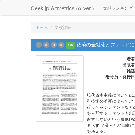
Ceek.jp Altmetrics (α ver.)
文献ランキング
ホーム
文献詳細
経済の金融化とファンドに
3
0
0
0
OA
著者
出版者
雑誌
巻号頁・発行日
現代資本主義においては,
引技術の革新によって,
行うヘッジファンドなど
を支配するファンドも出現
留意しないという最低限
まらず,企業支配や国家
を考える。