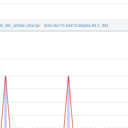
86_86/_article/-char/ja/
(
info:doi/10.24472/abjaba.86.0_86
)