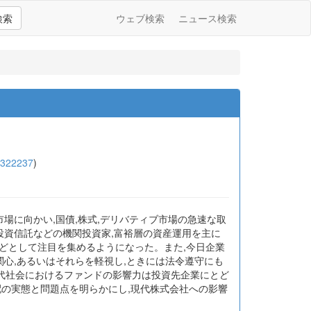
検索
ウェブ検索
ニュース検索
4322237
)
場に向かい,国債,株式,デリバティブ市場の急速な取
投資信託などの機関投資家,富裕層の資産運用を主に
どとして注目を集めるようになった。また,今日企業
関心,あるいはそれらを軽視し,ときには法令遵守にも
代社会におけるファンドの影響力は投資先企業にとど
配の実態と問題点を明らかにし,現代株式会社への影響