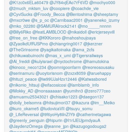
@K1zc0x6ELa60479
@JY84vjEAo7rF6VD
@mochyo000
@2much_mktsm_luv
@coopiere
@coachde_vie
@CyviSucks
@Froody_Becca
@Bentoshima
@sheeptamy
@mxcr0we
@s_p_oc
@Carnibaac2001
@yaneneko_izumy
@mko_02280
@SAMURAIrock2141
@mo_____nnnnn
@Billy6Riko
@featLAMBLOOD
@nikaidoll
@ericjerseyvill
@free_on_free
@KKKororo
@mahoshoujoaya
@ZyaolkdUfRJSPmo
@chiangring0017
@jkerzner
@TheGrinsome
@yagikaitoinaka
@ama_2cfs
@chikuwabuinochi
@mas_x_umi
@Tigersrailways
@Al_freddi
@kulyisrael
@nyctochrome
@hamutokina
@kinoco_neco1234
@pomnigoonfarm
@reoreosousaku
@serinamuru
@uoytorisnom
@zxzx8059
@aruehappy
@hituzi_peace
@iw99UJaHzx12446
@Katwasbored
@nikonio_hitsuji
@eifacosicosi
@lamblamb_info
@Mokky_AD
@nonsaaaaan
@yumihn3
@zero777ceo
@amuamu25343021
@chisako1223
@daegon137
@dolly_belsomra
@hitsujimori37
@ikazura
@im__Meiko
@kuro_okame5
@ludovicaVII
@tsuyu_somu
@_LifeReversal
@9f6yoHy8ilnZIY9
@catherinetagawa
@greenly_penguin
@hipurin
@I1rIJEUjpmdyauA
@JaydenzOmega
@jeanne_jpn
@kazugogodouga2