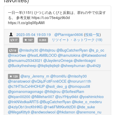
一日一羊(1151) ひつじのあくびと反芻は、群れの中で伝染す
る。 参考文献 https://t.co/75e4gz9b3d
https://t.co/g0qlXfpAMI
2023-05-04 19:03:19
@Ptarmigan0606
(
投稿一覧
)
リツイート・ネットワーク (19)
17
167
0.263
@misohy30
@hitsjirou
@BugCatcherRyan
@s_p_oc
19
@mxcr0we
@featLAMBLOOD
@hamutokina
@Katwasbored
@amuamu25343021
@JaydenzOmega
@silentioagni
@Buckythesheep
@9q9q9q9q9
@sheephuman
@u4hi2ji
@any_Jeremy_m
@from6fu
@misohy30
129
@nanatowool
@xQlqJFc8Fnn6OCE
@norurun11th
@c7iHT5cCxHHOHUP
@soli_deo_g
@tomopuu08
@gomanomagomago
@hitsjirou
@SoftestRam
@kiyan00200
@NMehar007
@zuYHpy6kbt
@yoshimichico
@InkNVodkaARTS
@BugCatcherRyan
@koke_o_mederu
@4zlyOb13ncKhHKG
@1w6FMtKkvi92DII
@ide_suke
@MegaKitty9
@andwoolwool
@hkdamon
@anemone_nu