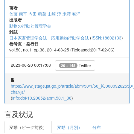
著者
佐藤 康平
内田 萌菜
山崎 淳
米澤 智洋
出版者
動物の行動と管理学会
雑誌
日本家畜管理学会誌・応用動物行動学会誌
(
ISSN:18802133
)
巻号頁・発行日
vol.50, no.1, pp.38, 2014-03-25 (Released:2017-02-06)
2023-06-20 00:17:08
Twitter
20 + 148
https://www.jstage.jst.go.jp/article/abm/50/1/50_KJ00009262550/_
char/ja/
(
info:doi/10.20652/abm.50.1_38
)
言及状況
変動（ピーク前後）
変動（月別）
分布