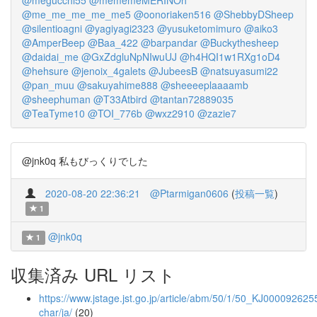
@megucchi55
@mememeMERINOh
@me_me_me_me_me5
@oonoriaken516
@ShebbyDSheep
@silentioagni
@yagiyagi2323
@yusuketomimuro
@aiko3
@AmperBeep
@Baa_422
@barpandar
@Buckythesheep
@daidai_me
@GxZdgluNpNIwuUJ
@h4HQI1w1RXg1oD4
@hehsure
@jenoix_4galets
@JubeesB
@natsuyasumi22
@pan_muu
@sakuyahime888
@sheeeeplaaaamb
@sheephuman
@T33Atbird
@tantan72889035
@TeaTyme10
@TOI_776b
@wxz2910
@zazie7
@jnk0q 私もびっくりでした
2020-08-20 22:36:21
@Ptarmigan0606
(
投稿一覧
)
1
@jnk0q
1
収集済み URL リスト
https://www.jstage.jst.go.jp/article/abm/50/1/50_KJ0000926255
char/ja/
(20)