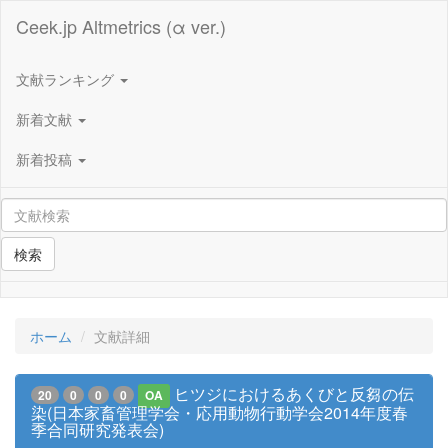
Ceek.jp Altmetrics (α ver.)
文献ランキング
新着文献
新着投稿
検索
ホーム
文献詳細
ヒツジにおけるあくびと反芻の伝
20
0
0
0
OA
染(日本家畜管理学会・応用動物行動学会2014年度春
季合同研究発表会)