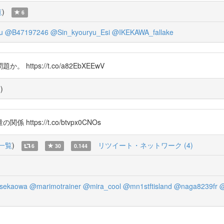
覧
)
6
u
@B47197246
@Sin_kyouryu_Esi
@IKEKAWA_fallake
ps://t.co/a82EbXEEwV
覧
)
ps://t.co/btvpx0CNOs
一覧
)
リツイート・ネットワーク (4)
6
30
0.144
sekaowa
@marimotrainer
@mira_cool
@mn1stftisland
@naga8239fr
@