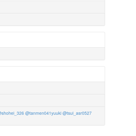
shohei_326
@tanmen041yuuki
@tsui_asr0527