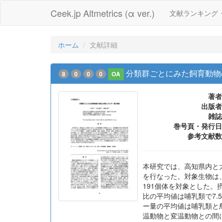
Ceek.jp Altmetrics (α ver.)
文献ランキング
ホーム
文献詳細
分類群ごとにみた飼育動物
8
0
0
0
OA
著者
出版者
雑誌
巻号頁・発行日
参考文献数
本研究では、高知県内と
を行なった。対象生物は
191個体を対象とした
比の平均値は哺乳類で7.
ー量の平均値は哺乳類と鳥類
温動物と変温動物との間