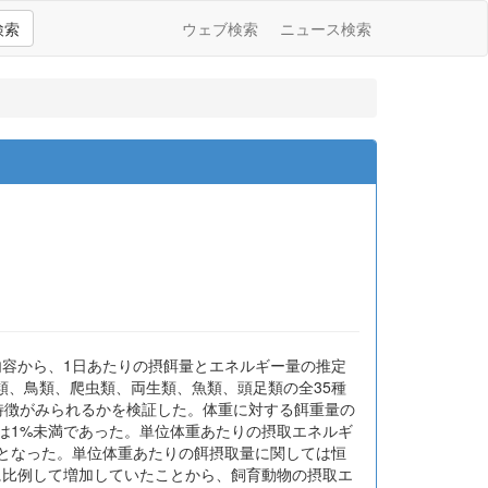
検索
ウェブ検索
ニュース検索
内容から、1日あたりの摂餌量とエネルギー量の推定
類、鳥類、爬虫類、両生類、魚類、頭足類の全35種
特徴がみられるかを検証した。体重に対する餌重量の
類は1%未満であった。単位体重あたりの摂取エネルギ
の低い値となった。単位体重あたりの餌摂取量に関しては恒
に比例して増加していたことから、飼育動物の摂取エ