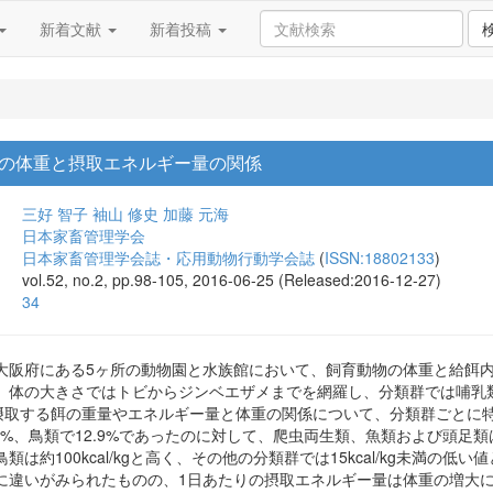
新着文献
新着投稿
の体重と摂取エネルギー量の関係
三好 智子
袖山 修史
加藤 元海
日本家畜管理学会
日本家畜管理学会誌・応用動物行動学会誌
(
ISSN:18802133
)
vol.52, no.2, pp.98-105, 2016-06-25 (Released:2016-12-27)
34
大阪府にある5ヶ所の動物園と水族館において、飼育動物の体重と給餌
、体の大きさではトビからジンベエザメまでを網羅し、分類群では哺乳
。摂取する餌の重量やエネルギー量と体重の関係について、分類群ごとに
5%、鳥類で12.9%であったのに対して、爬虫両生類、魚類および頭足
は約100kcal/kgと高く、その他の分類群では15kcal/kg未満
に違いがみられたものの、1日あたりの摂取エネルギー量は体重の増大