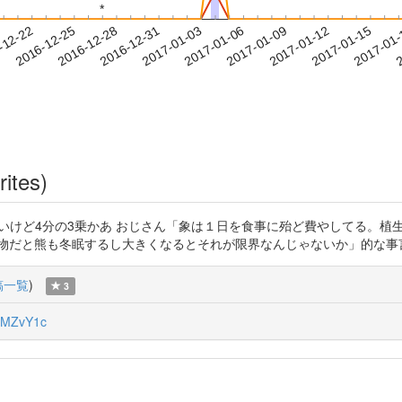
*
*
2017-01-12
2017-01-15
2017-01
-12-22
2
2016-12-25
2016-12-28
2016-12-31
2017-01-03
2017-01-06
2017-01-09
rites)
いからまだ読めてないけど4分の3乗かあ おじさん「象は１日を食事に殆ど費やし
動物だと熊も冬眠するし大きくなるとそれが限界なんじゃないか」的な事
稿一覧
)
3
MZvY1c