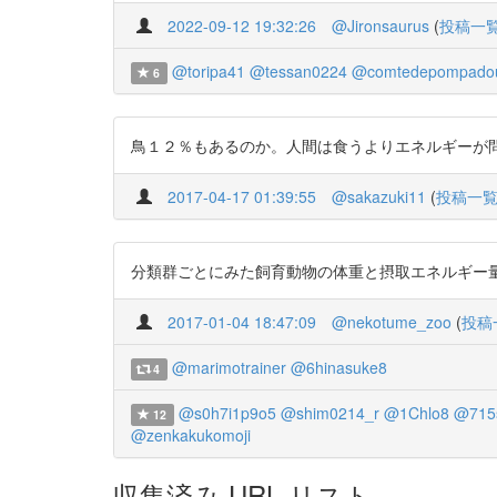
2022-09-12 19:32:26
@Jironsaurus
(
投稿一
@toripa41
@tessan0224
@comtedepompado
6
鳥１２％もあるのか。人間は食うよりエネルギーが問題か。 htt
2017-04-17 01:39:55
@sakazuki11
(
投稿一
分類群ごとにみた飼育動物の体重と摂取エネルギー量の関係 htt
2017-01-04 18:47:09
@nekotume_zoo
(
投稿
@marimotrainer
@6hinasuke8
4
@s0h7i1p9o5
@shim0214_r
@1Chlo8
@715
12
@zenkakukomoji
収集済み URL リスト