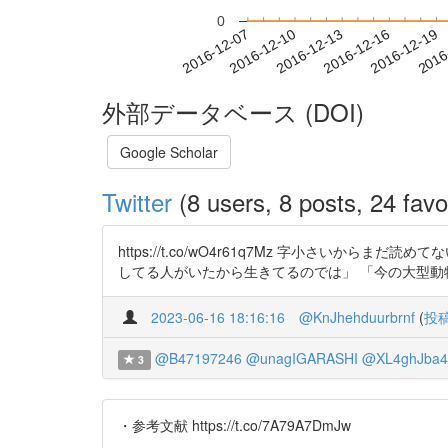
0
2016-12-13
2016-12-16
2016-12-19
2016
2016-12-07
2016-12-10
外部データベース (DOI)
Google Scholar
Twitter
(8 users, 8 posts, 24 favo
https://t.co/wO4r61q7Mz 字小さ
してる人がいたから生きてるのでは」 「今の大型
2023-06-16 18:16:16
@KnJhehduurbrnf
(
投
@B47197246
@unagIGARASHI
@XL4ghJba4
3
・参考文献 https://t.co/7A79A7DmJw