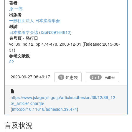
著者
原 一郎
出版者
一般社団法人 日本接着学会
雑誌
日本接着学会誌
(
ISSN:09164812
)
巻号頁・発行日
vol.39, no.12, pp.474-478, 2003-12-01 (Released:2015-08-
31)
参考文献数
22
2023-09-27 08:49:17
知恵袋
Twitter
1
3 + 1
https://www.jstage.jst.go.jp/article/adhesion/39/12/39_12-
5/_article/-char/ja/
(
info:doi/10.11618/adhesion.39.474
)
言及状況