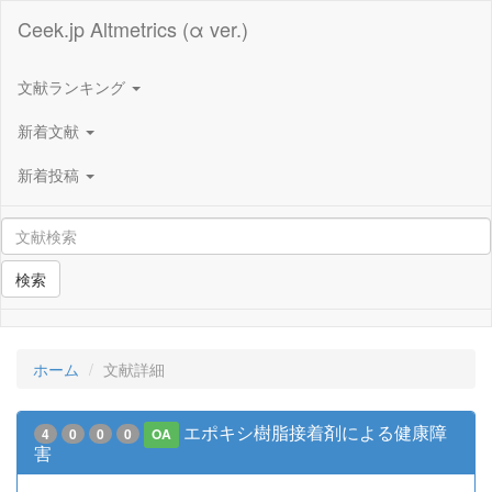
Ceek.jp Altmetrics (α ver.)
文献ランキング
新着文献
新着投稿
検索
ホーム
文献詳細
エポキシ樹脂接着剤による健康障
4
0
0
0
OA
害