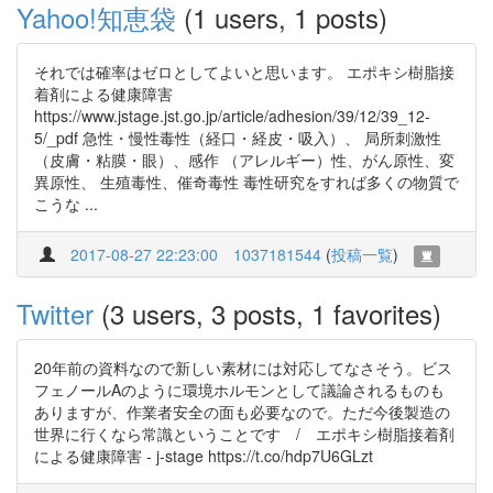
Yahoo!知恵袋
(1 users, 1 posts)
それでは確率はゼロとしてよいと思います。 エポキシ樹脂接
着剤による健康障害
https://www.jstage.jst.go.jp/article/adhesion/39/12/39_12-
5/_pdf 急性・慢性毒性（経口・経皮・吸入）、 局所刺激性
（皮膚・粘膜・眼）、感作 （アレルギー）性、がん原性、変
異原性、 生殖毒性、催奇毒性 毒性研究をすれば多くの物質で
こうな ...
2017-08-27 22:23:00
1037181544
(
投稿一覧
)
Twitter
(3 users, 3 posts, 1 favorites)
20年前の資料なので新しい素材には対応してなさそう。ビス
フェノールAのように環境ホルモンとして議論されるものも
ありますが、作業者安全の面も必要なので。ただ今後製造の
世界に行くなら常識ということです / エポキシ樹脂接着剤
による健康障害 - j-stage https://t.co/hdp7U6GLzt