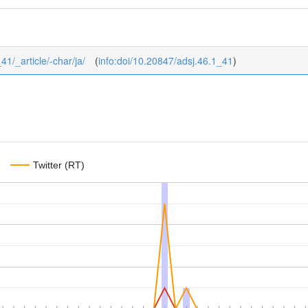
41/_article/-char/ja/
(
info:doi/10.20847/adsj.46.1_41
)
Twitter (RT)