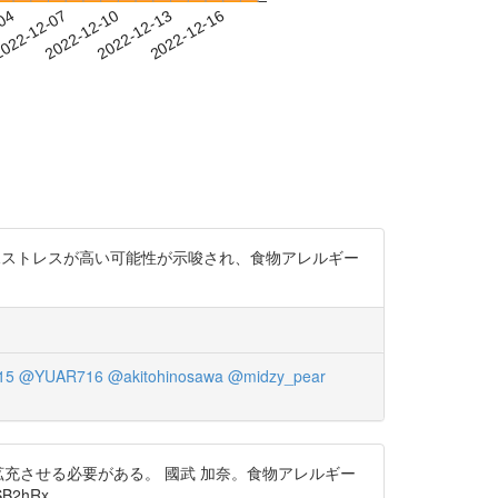
-04
022-12-07
2022-12-10
2022-12-13
2022-12-16
比較して育児ストレスが高い可能性が示唆され、食物アレルギー
15
@YUAR716
@akitohinosawa
@midzy_pear
充させる必要がある。 國武 加奈。食物アレルギー
2hRx