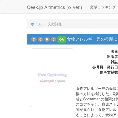
Ceek.jp Altmetrics (α ver.)
文献ランキング
ホーム
文献詳細
食物アレルギー児の母親に
7
0
0
0
OA
著者
出版者
雑誌
巻号頁・発行日
参考文献数
食物アレルギー児の母親
援の方法を検討した。X
析とSpearmanの相
スコアを示し、育児スト
関が見られ、食物アレル
ることによって、食物ア