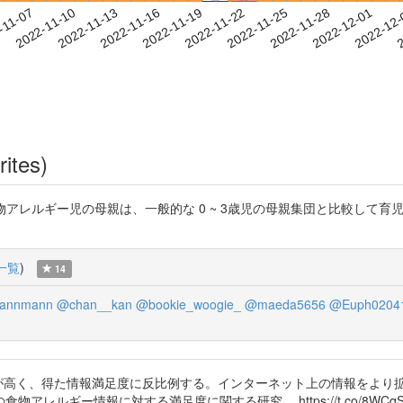
2022-11-28
2022-12-01
2022-12
-11-07
2
2022-11-10
2022-11-13
2022-11-16
2022-11-19
2022-11-22
2022-11-25
rites)
GZBr3Fs 食物アレルギー児の母親は、一般的な 0 ~ 3歳児の母親集団と
一覧
)
14
annmann
@chan__kan
@bookie_woogie_
@maeda5656
@Euph0204
が高く、得た情報満足度に反比例する。インターネット上の情報をより拡
ルギー情報に対する満足度に関する研究。 https://t.co/8WCqSB