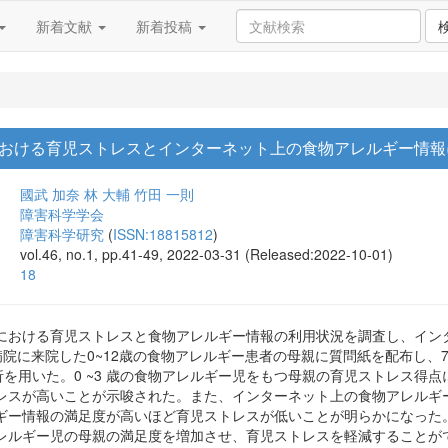
新着文献
新着投稿
おける育児ストレスとインターネット上の食物アレルギー情報
國武 加奈
林 大輔
竹田 一則
障害科学学会
障害科学研究
(
ISSN:18815812
)
vol.46, no.1, pp.41-49, 2022-03-31 (Released:2022-10-01)
18
における育児ストレスと食物アレルギー情報の利用状況を調査し、イン
病院に来院した0~12歳の食物アレルギー患者の母親に質問紙を配布し、
関分析を用いた。0 ~3 歳の食物アレルギー児をもつ母親の育児ストレス得点
レスが高いことが示唆された。また、インターネット上の食物アレルギ
ギー情報の満足度が高いほど育児ストレスが低いことが明らかになった
レルギー児の母親の満足度を増加させ、育児ストレスを軽減することが