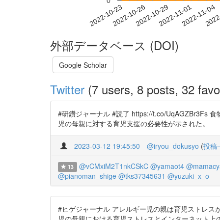
0
2022-10-29
2022-11-01
2022-11-04
2022
2022-10-23
2022-10-26
外部データベース (DOI)
Google Scholar
Twitter
(7 users, 8 posts, 32 favo
#研鑽ジャーナル #読了 https://t.co/UqA
児の母親に対する育児支援の必要性が示された。
2023-03-12 19:45:50
@iryou_dokusyo
(
投稿
@vCMxiM2T1nkCSkC
@yamaot4
@mamacy
13
@pianoman_shige
@tks37345631
@yuzuki_x_o
#ヒゲジャーナル アレルギー児の親は育児ストレス
児の母親における育児ストレスとインターネット上の食物アレ