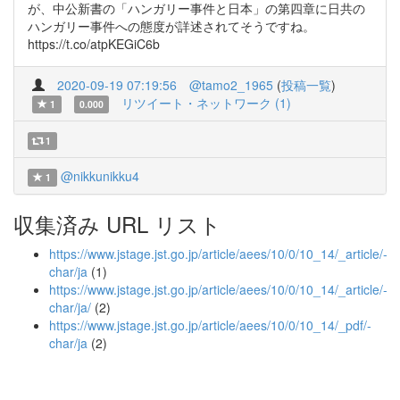
が、中公新書の「ハンガリー事件と日本」の第四章に日共の
ハンガリー事件への態度が詳述されてそうですね。
https://t.co/atpKEGiC6b
2020-09-19 07:19:56
@tamo2_1965
(
投稿一覧
)
リツイート・ネットワーク (1)
1
0.000
1
@nikkunikku4
1
収集済み URL リスト
https://www.jstage.jst.go.jp/article/aees/10/0/10_14/_article/-
char/ja
(1)
https://www.jstage.jst.go.jp/article/aees/10/0/10_14/_article/-
char/ja/
(2)
https://www.jstage.jst.go.jp/article/aees/10/0/10_14/_pdf/-
char/ja
(2)