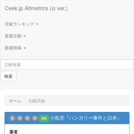
Ceek.jp Altmetrics (α ver.)
文献ランキング
新着文献
新着投稿
検索
ホーム
文献詳細
小島亮『ハンガリー事件と日本』
5
0
0
0
OA
著者