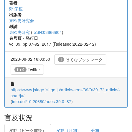
著者
鄭 栄桓
出版者
東欧史研究会
雑誌
東欧史研究
(
ISSN:03866904
)
巻号頁・発行日
vol.39, pp.87-92, 2017 (Released:2022-02-12)
2023-08-02 16:03:50
はてなブックマーク
1
Twitter
1 + 0
https://www.jstage.jst.go.jp/article/aees/39/0/39_7/_article/-
char/ja/
(
info:doi/10.20680/aees.39.0_87
)
言及状況
変動（ピーク前後）
変動（月別）
分布