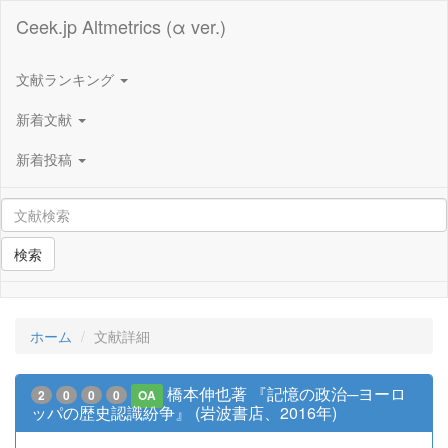
Ceek.jp Altmetrics (α ver.)
文献ランキング
新着文献
新着投稿
検索
ホーム
文献詳細
橋本伸也著 『記憶の政治─ヨーロ
2
0
0
0
OA
ッパの歴史認識紛争』 (岩波書店、2016年)