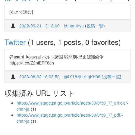
[あとで読む]
2022-09-21 13:18:00
id:namiryu
(
投稿一覧
)
Twitter
(1 users, 1 posts, 0 favorites)
@asahi_kokusai バルト諸国 戦間期-歴史認識紛争
https://t.co/Z2niEFF8ch
2023-08-02 16:03:50
@tYT8zjfLrLqKP06
(
投稿一覧
)
収集済み URL リスト
https://www.jstage.jst.go.jp/article/aees/39/0/39_7/_article/-
char/ja
(1)
https://www.jstage.jst.go.jp/article/aees/39/0/39_7/_pdf/-
char/ja
(1)