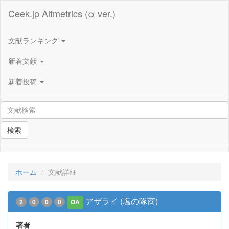
Ceek.jp Altmetrics (α ver.)
文献ランキング
新着文献
新着投稿
検索
ホーム
文献詳細
アザライ (塩の隊商)
2
0
0
0
OA
著者