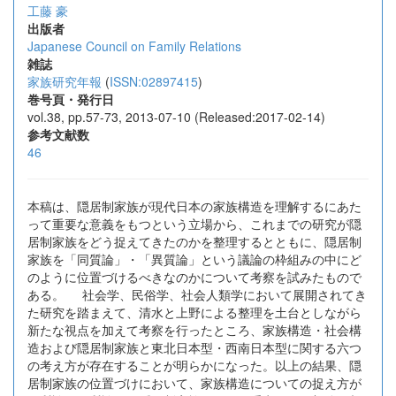
工藤 豪
出版者
Japanese Council on Family Relations
雑誌
家族研究年報
(
ISSN:02897415
)
巻号頁・発行日
vol.38, pp.57-73, 2013-07-10 (Released:2017-02-14)
参考文献数
46
本稿は、隠居制家族が現代日本の家族構造を理解するにあた
って重要な意義をもつという立場から、これまでの研究が隠
居制家族をどう捉えてきたのかを整理するとともに、隠居制
家族を「同質論」・「異質論」という議論の枠組みの中にど
のように位置づけるべきなのかについて考察を試みたもので
ある。 社会学、民俗学、社会人類学において展開されてき
た研究を踏まえて、清水と上野による整理を土台としながら
新たな視点を加えて考察を行ったところ、家族構造・社会構
造および隠居制家族と東北日本型・西南日本型に関する六つ
の考え方が存在することが明らかになった。以上の結果、隠
居制家族の位置づけにおいて、家族構造についての捉え方が