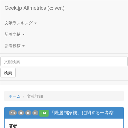
Ceek.jp Altmetrics (α ver.)
文献ランキング
新着文献
新着投稿
検索
ホーム
文献詳細
「隠居制家族」に関する一考察
13
0
0
0
OA
著者