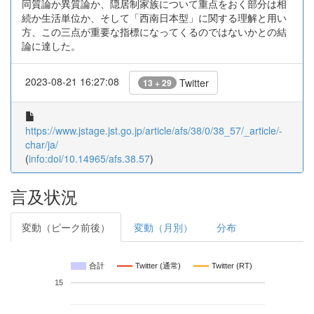
同質論か異質論か、隠居制家族について重点をおく部分は相
続か生活単位か、そして「西南日本型」に関する理解と用い
方、この三点が重要な指標になってくるのではないかとの結
論に達した。
2023-08-21 16:27:08
Twitter
13 + 29
https://www.jstage.jst.go.jp/article/afs/38/0/38_57/_article/-
char/ja/
(
info:doi/10.14965/afs.38.57
)
言及状況
変動（ピーク前後）
変動（月別）
分布
合計
Twitter (通常)
Twitter (RT)
15