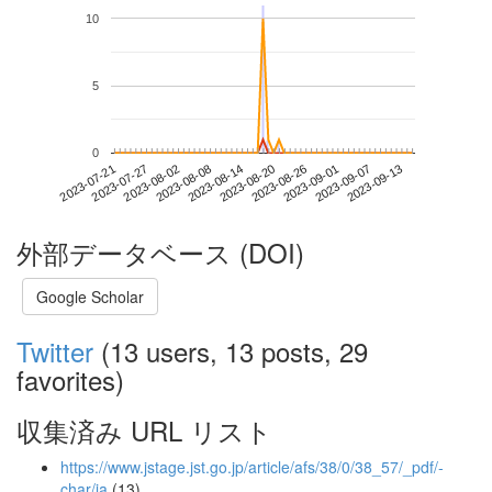
10
5
0
2023-09-07
2023-07-21
2023-08-08
2023-08-26
2023-09-13
2023-07-27
2023-08-14
2023-09-01
2023-08-02
2023-08-20
外部データベース (DOI)
Google Scholar
Twitter
(13 users, 13 posts, 29
favorites)
収集済み URL リスト
https://www.jstage.jst.go.jp/article/afs/38/0/38_57/_pdf/-
char/ja
(13)