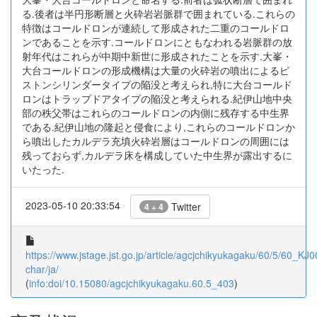
る.後者は半円形断層と火砕岩岩脈群で囲まれている.これらの
特徴はコールドロンが連続して形成された二重のコールドロ
ンであることを示す.コールドロンにともなわれる岩脈群の放
射年代はこれらが中期中新世に形成されたことを示す.大峯・
大台コールドロンの形成機構は大量の火砕岩の噴出によるピ
ストンシリンダータイプの陥没と考えられ,特に大台コールド
ロンはトラップドアタイプの陥没と考えられる.紀伊山地中央
部の秩父帯はこれらのコールドロンの内側に残存する中生界
である.紀伊山地の隆起と侵食により,これらのコールドロンか
ら噴出したカルデラ充填火砕岩層はコールドロンの周囲には
残っておらず,カルデラ床を構成していた中生界が露出するに
いたった.
2023-05-10 20:33:54
Twitter
4 + 4
https://www.jstage.jst.go.jp/article/agcjchikyukagaku/60/5/60_KJ
char/ja/
(
info:doi/10.15080/agcjchikyukagaku.60.5_403
)