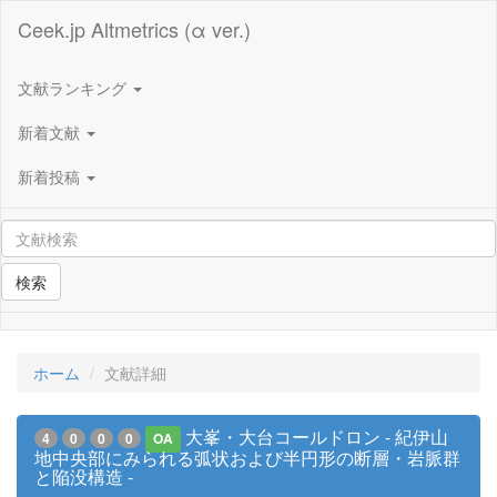
Ceek.jp Altmetrics (α ver.)
文献ランキング
新着文献
新着投稿
検索
ホーム
文献詳細
大峯・大台コールドロン - 紀伊山
4
0
0
0
OA
地中央部にみられる弧状および半円形の断層・岩脈群
と陥没構造 -