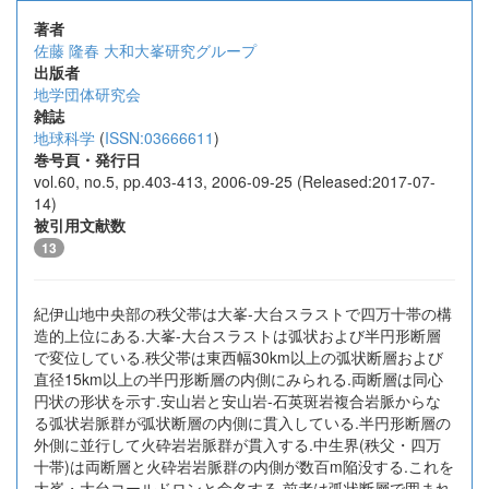
著者
佐藤 隆春
大和大峯研究グループ
出版者
地学団体研究会
雑誌
地球科学
(
ISSN:03666611
)
巻号頁・発行日
vol.60, no.5, pp.403-413, 2006-09-25 (Released:2017-07-
14)
被引用文献数
13
紀伊山地中央部の秩父帯は大峯-大台スラストで四万十帯の構
造的上位にある.大峯-大台スラストは弧状および半円形断層
で変位している.秩父帯は東西幅30km以上の弧状断層および
直径15km以上の半円形断層の内側にみられる.両断層は同心
円状の形状を示す.安山岩と安山岩-石英斑岩複合岩脈からな
る弧状岩脈群が弧状断層の内側に貫入している.半円形断層の
外側に並行して火砕岩岩脈群が貫入する.中生界(秩父・四万
十帯)は両断層と火砕岩岩脈群の内側が数百m陥没する.これを
大峯・大台コールドロンと命名する.前者は弧状断層で囲まれ