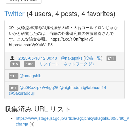
Twitter
(4 users, 4 posts, 4 favorites)
室生火砕流堆積物の噴出源が大峰・大台コールドロンじゃな
いかと研究したのは、当館の外来研究員の佐藤隆春さんで
す。こんな論文参照。 https://t.co/1OnPtpk4vS
https://t.co/nVyXalWLE5
2023-05-10 12:30:48
@nakajotks
(
投稿一覧
)
1
リツイート・ネットワーク (3)
5
0.000
@pmagshib
3
@c0RoXrpxVwhgq26
@nightudon
@fabhcun14
4
@Sakuradouji
収集済み URL リスト
https://www.jstage.jst.go.jp/article/agcjchikyukagaku/60/5/60
char/ja
(4)