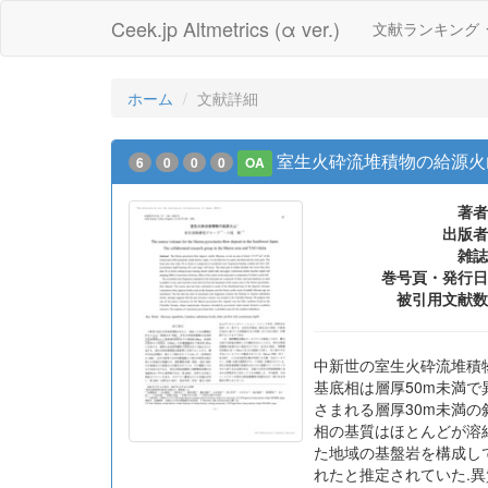
Ceek.jp Altmetrics (α ver.)
文献ランキング
ホーム
文献詳細
室生火砕流堆積物の給源火
6
0
0
0
OA
著者
出版者
雑誌
巻号頁・発行日
被引用文献数
中新世の室生火砕流堆積物
基底相は層厚50m未満
さまれる層厚30m未満
相の基質はほとんどが溶
た地域の基盤岩を構成し
れたと推定されていた.