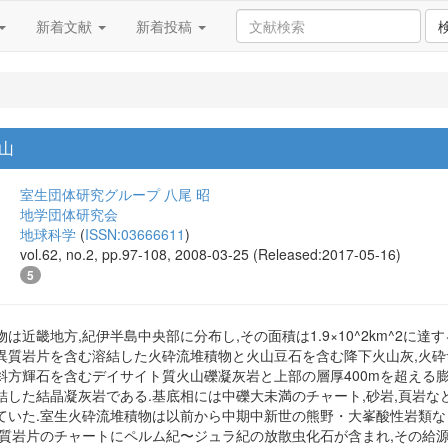
新着文献
新着投稿
山
室生団体研究グループ
八尾 昭
地学団体研究会
地球科学
(
ISSN:03666611
)
vol.62, no.2, pp.97-108, 2008-03-25 (Released:2017-05-16)
5
は近畿地方,紀伊半島中央部に分布し,その面積は1.9×10^2km^2に
で異質岩片を含む溶結した火砕流堆積物と火山豆石を含む降下火山灰,火砕
の斜方輝石を含むデイサイト質火山礫凝灰岩と上部の層厚400mを超える
結した結晶凝灰岩である.基底相には中礫大未満のチャート,砂岩,頁岩な
ていた.室生火砕流堆積物は以前から中期中新世の熊野・大峯酸性岩類
異質岩片のチャートにペルム紀〜ジュラ紀の放散虫化石が含まれ,その給