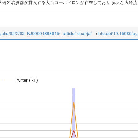
火砕岩岩脈群が貫入する大台コールドロンが存在しており,膨大な火砕流
ukagaku/62/2/62_KJ00004888645/_article/-char/ja/
(
info:doi/10.15080/a
Twitter (RT)