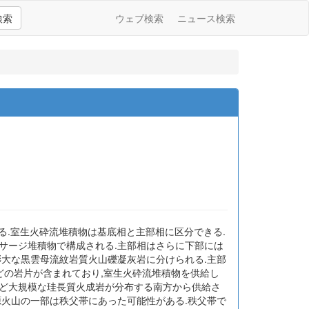
検索
ウェブ検索
ニュース検索
達する.室生火砕流堆積物は基底相と主部相に区分できる.
サージ堆積物で構成される.主部相はさらに下部には
膨大な黒雲母流紋岩質火山礫凝灰岩に分けられる.主部
どの岩片が含まれており,室生火砕流堆積物を供給し
など大規模な珪長質火成岩が分布する南方から供給さ
源火山の一部は秩父帯にあった可能性がある.秩父帯で