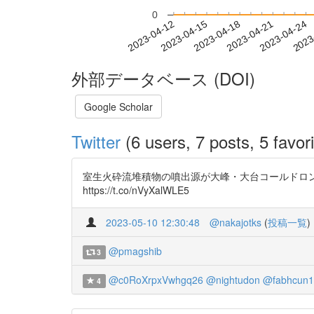
0
2023-04-18
2023-04-21
2023-04-24
2023
2023-04-12
2023-04-15
外部データベース (DOI)
Google Scholar
Twitter
(6 users, 7 posts, 5 favori
室生火砕流堆積物の噴出源が大峰・大台コールドロンじゃな
https://t.co/nVyXalWLE5
2023-05-10 12:30:48
@nakajotks
(
投稿一覧
)
@pmagshib
3
@c0RoXrpxVwhgq26
@nightudon
@fabhcun1
4