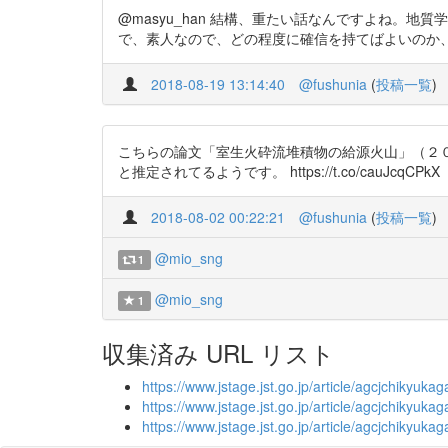
@masyu_han 結構、重たい話なんですよね
で、素人なので、どの程度に確信を持てばよいのか、悩みました。 
2018-08-19 13:14:40
@fushunia
(
投稿一覧
)
こちらの論文「室生火砕流堆積物の給源火山」（２
と推定されてるようです。 https://t.co/cauJcqCPkX
2018-08-02 00:22:21
@fushunia
(
投稿一覧
)
@mio_sng
1
@mio_sng
1
収集済み URL リスト
https://www.jstage.jst.go.jp/article/agcjchikyuk
https://www.jstage.jst.go.jp/article/agcjchikyuk
https://www.jstage.jst.go.jp/article/agcjchikyu