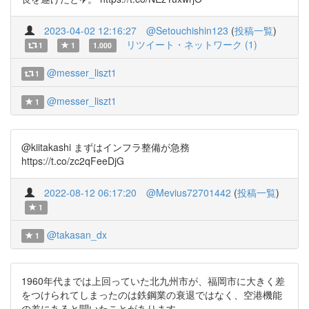
2023-04-02 12:16:27
@Setouchishin123
(
投稿一覧
)
リツイート・ネットワーク (1)
1
1
1.000
@messer_liszt1
1
@messer_liszt1
1
@kiitakashi まずはインフラ整備が急務
https://t.co/zc2qFeeDjG
2022-08-12 06:17:20
@Mevius72701442
(
投稿一覧
)
1
@takasan_dx
1
1960年代までは上回っていた北九州市が、福岡市に大きく差
をつけられてしまったのは鉄鋼業の衰退ではなく、空港機能
の差にあると聞いたことがあります。