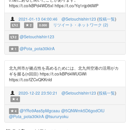
https://t.co/kBPd4WD5xI https://t.co/Yq1njp96MP
2021-01-13 04:00:46
@Setouchishin123
(
投稿一覧
)
リツイート・ネットワーク (2)
2
2
0.000
@Setouchishin123
2
@Pota_pota30kIrA
1
北九州市が拠点性を高めるためには、北九州空港の活用がカ
ギを握る(n回目) https://t.co/kBPd4WUGWi
https://t.co/fZCvQKKnld
2020-12-22 23:50:21
@Setouchishin123
(
投稿一覧
)
4
@YRo9Ass5pMgcaau
@5QNWmk5D6godOlU
4
@Pota_pota30kIrA
@tsururyoku