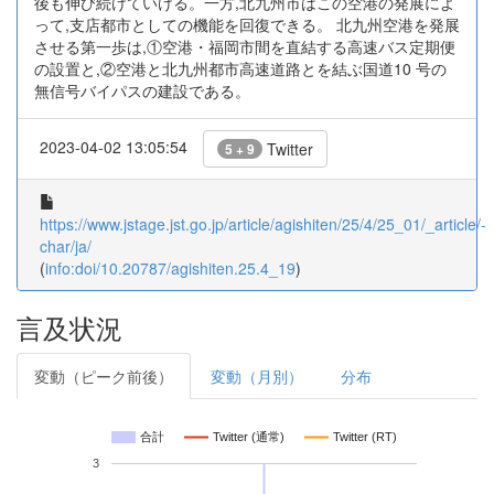
後も伸び続けていける。一方,北九州市はこの空港の発展によ
って,支店都市としての機能を回復できる。 北九州空港を発展
させる第一歩は,①空港・福岡市間を直結する高速バス定期便
の設置と,②空港と北九州都市高速道路とを結ぶ国道10 号の
無信号バイパスの建設である。
2023-04-02 13:05:54
Twitter
5 + 9
https://www.jstage.jst.go.jp/article/agishiten/25/4/25_01/_article/-
char/ja/
(
info:doi/10.20787/agishiten.25.4_19
)
言及状況
変動（ピーク前後）
変動（月別）
分布
合計
Twitter (通常)
Twitter (RT)
3