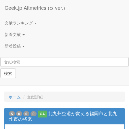
Ceek.jp Altmetrics (α ver.)
文献ランキング
新着文献
新着投稿
検索
ホーム
文献詳細
北九州空港が変える福岡市と北九
5
0
0
0
OA
州市の将来