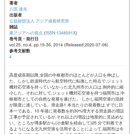
著者
八田 達夫
出版者
公益財団法人 アジア成長研究所
雑誌
東アジアへの視点
(
ISSN:1348091X
)
巻号頁・発行日
vol.25, no.4, pp.19-36, 2014 (Released:2020-07-08)
参考文献数
4
高度成長期以降,全国の中枢都市のほとんどが人口を伸ばし
た。しかし鉄道時代から航空時代に転換した時点で,ジェット
機対応空港を持っていなかった北九州市の人口は,例外的に縮
小した。それに対して,ジェット機対応空港を持つ福岡市は,中
枢都市としての自然な発展を遂げた。 しかし福岡空港の混雑
が限度に達している。滑走路1 本当たりの発着数は,すでに日
本一である。10 年後に発着数を約30%増大する滑走路の増設
工事が予定されているが,それ以上の増設は地形的に見込めな
い。ところが博多駅から(小倉駅を経由して)25 分で到着でき
るようになる北九州空港を活用することによって,福岡市は今