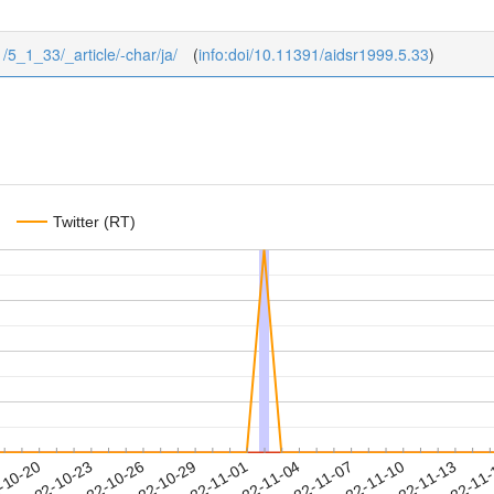
1/5_1_33/_article/-char/ja/
(
info:doi/10.11391/aidsr1999.5.33
)
Twitter (RT)
2022-11-10
2022-11-13
2022-11
-10-20
2
2022-10-23
2022-10-26
2022-10-29
2022-11-01
2022-11-04
2022-11-07