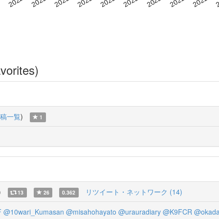
vorites)
稿一覧
)
1
)
リツイート・ネットワーク (14)
13
26
0.362
F
@10wari_Kumasan
@misahohayato
@urauradiary
@K9FCR
@okada