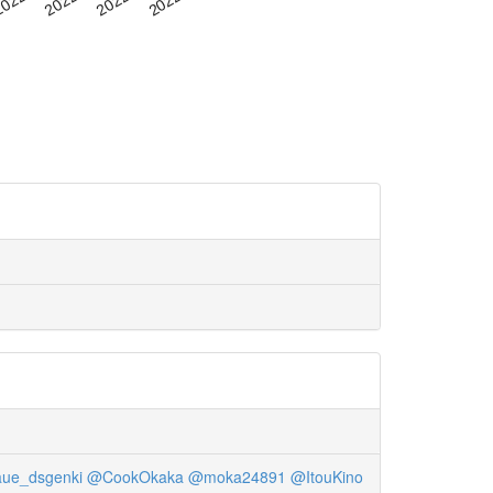
ue_dsgenki
@CookOkaka
@moka24891
@ItouKino