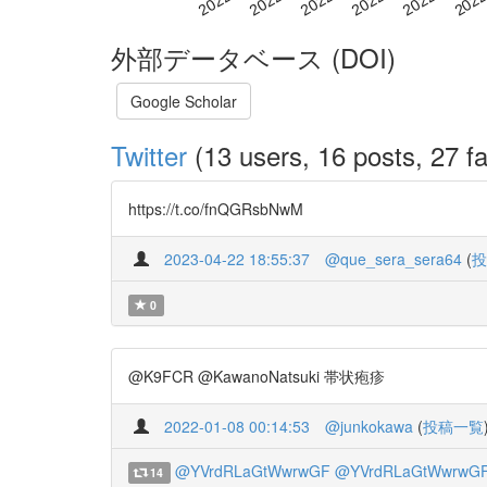
外部データベース (DOI)
Google Scholar
Twitter
(13 users, 16 posts, 27 fa
https://t.co/fnQGRsbNwM
2023-04-22 18:55:37
@que_sera_sera64
(
投
0
@K9FCR @KawanoNatsuki 帯状疱疹
2022-01-08 00:14:53
@junkokawa
(
投稿一覧
@YVrdRLaGtWwrwGF
@YVrdRLaGtWwrwG
14