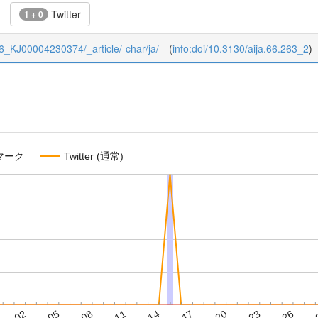
Twitter
1 + 0
4/66_KJ00004230374/_article/-char/ja/
(
info:doi/10.3130/aija.66.263_2
)
マーク
Twitter (通常)