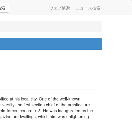
検索
ウェブ検索
ニュース検索
fice at his local city. One of the well-known
rsity, the first section chief of the architecture
g rein-forced concrete. 3. He was inaugurated as the
agazine on dwellings, which aim was enlightening