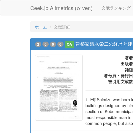
Ceek.jp Altmetrics (α ver.)
文献ランキング
ホーム
文献詳細
建築家清水栄二の経歴と建
2
0
0
0
OA
著者
出版者
雑誌
巻号頁・発行日
被引用文献数
1. Eiji Shimizu was born 
buildings designed by him
section of Kobe municipal
most responsible man in 
common people, but also 