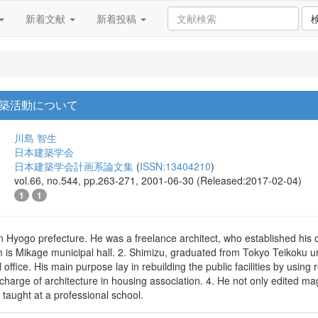
新着文献
新着投稿
築活動について
川島 智生
日本建築学会
日本建築学会計画系論文集
(
ISSN:13404210
)
vol.66, no.544, pp.263-271, 2001-06-30 (Released:2017-02-04)
1
1
in Hyogo prefecture. He was a freelance architect, who established his of
 is Mikage municipal hall. 2. Shimizu, graduated from Tokyo Teikoku unive
 office. His main purpose lay in rebuilding the public facilities by usin
charge of architecture in housing association. 4. He not only edited m
taught at a professional school.