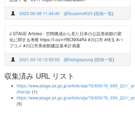
2023-08-08 11:44:40
@SuzanneK23
(
投稿一覧
)
J-STAGE Articles - 空間構成から見た日本の公設美術館の変
化に関する考察 https://t.co/nYBCNfX4R4 #川口市 #埼玉 #パ
ブコメ #川口市美術館建設基本計画案
2021-03-10 12:55:05
@hatogayoung
(
投稿一覧
)
収集済み URL リスト
https://www.jstage.jst.go.jp/article/aija/76/659/76_659_221/_art
char/ja/
(1)
https://www.jstage.jst.go.jp/article/aija/76/659/76_659_221/_pd
(5)