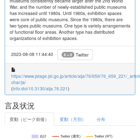
museums consistently became larger after the 2nd World
War, and the number of newly-established public museums
has increased until 1980s. Until 1960s, exhibition spaces
were core of public museums. Since the 1980s, there are
two types public museums. One type is variety arrangements
of functional floor areas. Another type has distributed
organizations of exhibition spaces.
2023-08-08 11:44:40
Twitter
6 + 0
https://www.jstage.jst.go.jp/article/aija/76/659/76_659_221/_articl
char/ja/
(
info:doi/10.3130/aija.76.221
)
言及状況
変動（ピーク前後）
変動（月別）
分布
合計
Twitter (通常)
Twitter (RT)