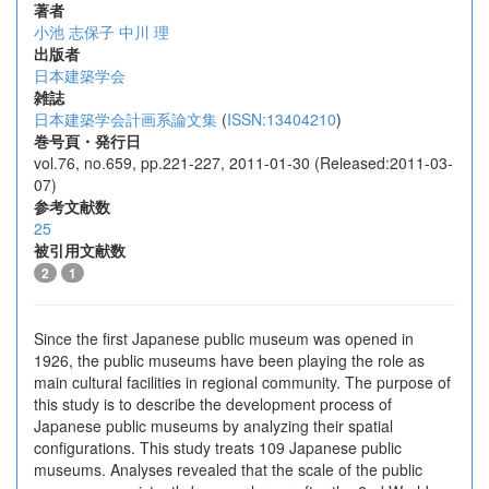
著者
小池 志保子
中川 理
出版者
日本建築学会
雑誌
日本建築学会計画系論文集
(
ISSN:13404210
)
巻号頁・発行日
vol.76, no.659, pp.221-227, 2011-01-30 (Released:2011-03-
07)
参考文献数
25
被引用文献数
2
1
Since the first Japanese public museum was opened in
1926, the public museums have been playing the role as
main cultural facilities in regional community. The purpose of
this study is to describe the development process of
Japanese public museums by analyzing their spatial
configurations. This study treats 109 Japanese public
museums. Analyses revealed that the scale of the public