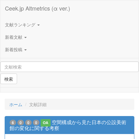
Ceek.jp Altmetrics (α ver.)
文献ランキング
新着文献
新着投稿
検索
ホーム
文献詳細
空間構成から見た日本の公設美術
6
0
0
0
OA
館の変化に関する考察