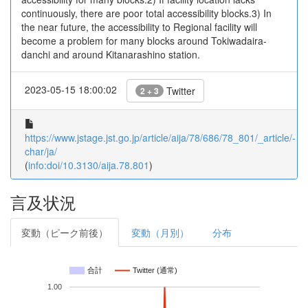
continuously, there are poor total accessibility blocks.3) In
the near future, the accessibility to Regional facility will
become a problem for many blocks around Tokiwadaira-
danchi and around Kitanarashino station.
2023-05-15 18:00:02
Twitter
2 + 3
https://www.jstage.jst.go.jp/article/aija/78/686/78_801/_article/-
char/ja/
(
info:doi/10.3130/aija.78.801
)
言及状況
変動（ピーク前後）
変動（月別）
分布
合計
Twitter (通常)
1.00