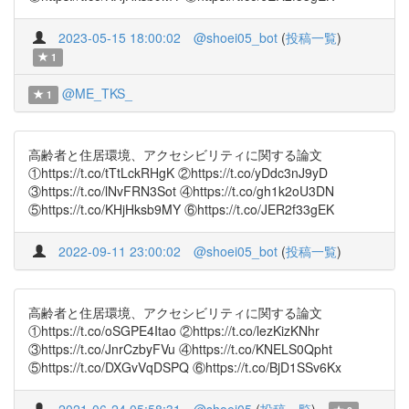
2023-05-15 18:00:02
@shoei05_bot
(
投稿一覧
)
1
@ME_TKS_
1
高齢者と住居環境、アクセシビリティに関する論文
①https://t.co/tTtLckRHgK ②https://t.co/yDdc3nJ9yD
③https://t.co/lNvFRN3Sot ④https://t.co/gh1k2oU3DN
⑤https://t.co/KHjHksb9MY ⑥https://t.co/JER2f33gEK
2022-09-11 23:00:02
@shoei05_bot
(
投稿一覧
)
高齢者と住居環境、アクセシビリティに関する論文
①https://t.co/oSGPE4Itao ②https://t.co/lezKizKNhr
③https://t.co/JnrCzbyFVu ④https://t.co/KNELS0Qpht
⑤https://t.co/DXGvVqDSPQ ⑥https://t.co/BjD1SSv6Kx