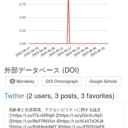
0.75
0.50
0.25
0.00
2023-06-04
2023-04-17
2023-05-05
2023-05-23
2023-06-10
2023-04-23
2023-05-11
2023-05-29
2023-04-29
2023-05-17
外部データベース (DOI)
Mendeley
DOI Chronograph
Google Scholar
1
Twitter
(2 users, 3 posts, 3 favorites)
高齢者と住居環境、アクセシビリティに関する論文
①https://t.co/tTtLckRHgK ②https://t.co/yDdc3nJ9yD
③https://t.co/lNvFRN3Sot ④https://t.co/6Lk0TsOKJ8
⑤https://t.co/KHjHksb9MY ⑥https://t.co/JER2f33gEK