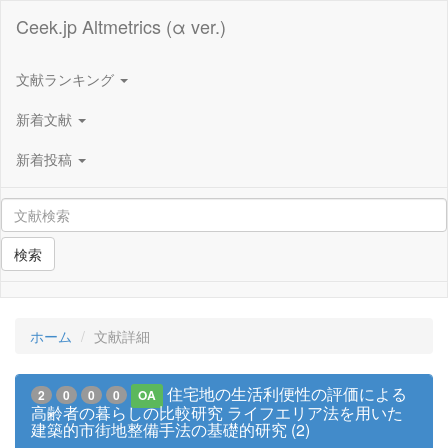
Ceek.jp Altmetrics (α ver.)
文献ランキング
新着文献
新着投稿
検索
ホーム
文献詳細
住宅地の生活利便性の評価による
2
0
0
0
OA
高齢者の暮らしの比較研究 ライフエリア法を用いた
建築的市街地整備手法の基礎的研究 (2)