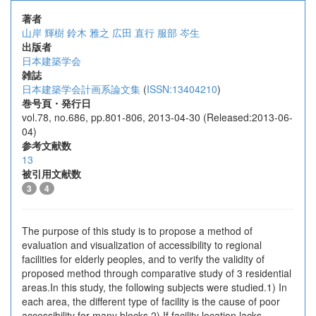
著者
山岸 輝樹
鈴木 雅之
広田 直行
服部 岑生
出版者
日本建築学会
雑誌
日本建築学会計画系論文集
(
ISSN:13404210
)
巻号頁・発行日
vol.78, no.686, pp.801-806, 2013-04-30 (Released:2013-06-
04)
参考文献数
13
被引用文献数
3
4
The purpose of this study is to propose a method of
evaluation and visualization of accessibility to regional
facilities for elderly peoples, and to verify the validity of
proposed method through comparative study of 3 residential
areas.In this study, the following subjects were studied.1) In
each area, the different type of facility is the cause of poor
accessibility for many blocks.2) If facility location lacks