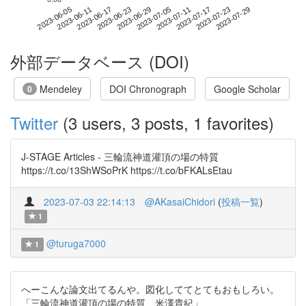
2023-07-23
2023-06-05
2023-06-23
2023-07-11
2023-07-29
2023-06-11
2023-06-29
2023-07-17
2023-06-17
2023-07-05
外部データベース (DOI)
Mendeley
DOI Chronograph
Google Scholar
0
Twitter
(3 users, 3 posts, 1 favorites)
J-STAGE Articles - 三輪流神道灌頂の場の特質
https://t.co/13ShWSoPrK https://t.co/bFKALsEtau
2023-07-03 22:14:13
@AKasaiChidori
(
投稿一覧
)
1
@turuga7000
1
へーこんな論文出てるんや。図化しててとてもおもしろい。
「三輪流神道灌頂の場の特質 米澤貴紀」