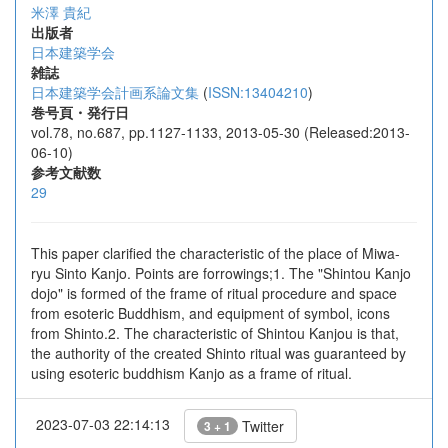
米澤 貴紀
出版者
日本建築学会
雑誌
日本建築学会計画系論文集
(
ISSN:13404210
)
巻号頁・発行日
vol.78, no.687, pp.1127-1133, 2013-05-30 (Released:2013-
06-10)
参考文献数
29
This paper clarified the characteristic of the place of Miwa-
ryu Sinto Kanjo. Points are forrowings;1. The "Shintou Kanjo
dojo" is formed of the frame of ritual procedure and space
from esoteric Buddhism, and equipment of symbol, icons
from Shinto.2. The characteristic of Shintou Kanjou is that,
the authority of the created Shinto ritual was guaranteed by
using esoteric buddhism Kanjo as a frame of ritual.
2023-07-03 22:14:13
Twitter
3 + 1