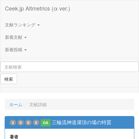
Ceek.jp Altmetrics (α ver.)
文献ランキング
新着文献
新着投稿
検索
ホーム
文献詳細
三輪流神道灌頂の場の特質
3
0
0
0
OA
著者