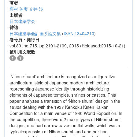
著者
樫村 芙実
光井 渉
出版者
日本建築学会
雑誌
日本建築学会計画系論文集
(
ISSN:13404210
)
巻号頁・発行日
vol.80, no.715, pp.2101-2109, 2015 (Released:2015-10-21)
被引用文献数
1
1
‘Nihon-shumi’ architecture is recognized as a figurative
architectural style of Japanese modern architecture
representing Japanese identity through historicizing
elements of Japanese temples, shrines or castles. This
paper analyzes a transition of ‘Nihon-shumi’ design in the
1930s dealing with the 1937 Kenkoku Kinen Kaikan
Competition for a main venue of 1940 World Exposition. In
the competition, there were 2 major types of Nihon-shumi
designs; one had narrow eaves on flat walls, which was a
typicalexpression of Nihon shumi, and another had