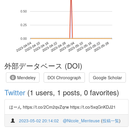
0.50
0.25
0.00
2023-05-22
2023-04-04
2023-04-22
2023-05-10
2023-05-28
2023-04-10
2023-04-28
2023-05-16
2023-04-16
2023-05-04
外部データベース (DOI)
Mendeley
DOI Chronograph
Google Scholar
0
Twitter
(1 users, 1 posts, 0 favorites)
ほーん https://t.co/2Cm2qvZqrw https://t.co/5xqGnKDJ21
2023-05-02 20:14:02
@Nicole_Menteuse
(
投稿一覧
)