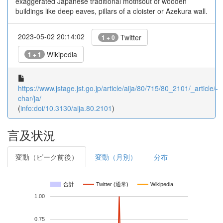
exaggerated Japanese traditional motifsout of wooden
buildings like deep eaves, pillars of a cloister or Azekura wall.
2023-05-02 20:14:02
Twitter
1 + 0
Wikipedia
1 + 1
https://www.jstage.jst.go.jp/article/aija/80/715/80_2101/_article/-
char/ja/
(
info:doi/10.3130/aija.80.2101
)
言及状況
変動（ピーク前後）
変動（月別）
分布
合計
Twitter (通常)
Wikipedia
1.00
0.75