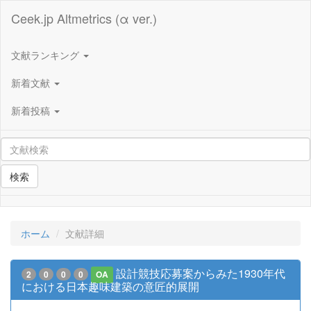
Ceek.jp Altmetrics (α ver.)
文献ランキング
新着文献
新着投稿
検索
ホーム
文献詳細
設計競技応募案からみた1930年代
2
0
0
0
OA
における日本趣味建築の意匠的展開