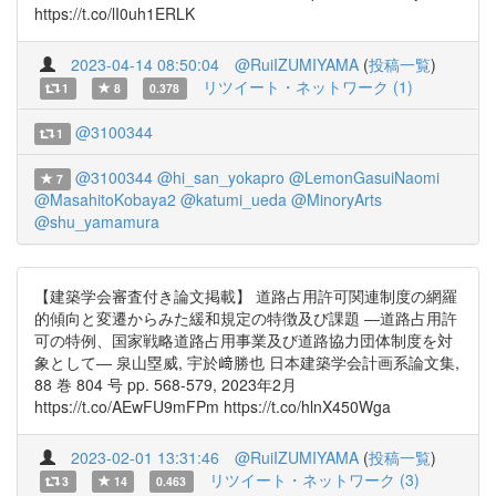
https://t.co/lI0uh1ERLK
2023-04-14 08:50:04
@RuiIZUMIYAMA
(
投稿一覧
)
リツイート・ネットワーク (1)
1
8
0.378
@3100344
1
@3100344
@hi_san_yokapro
@LemonGasuiNaomi
7
@MasahitoKobaya2
@katumi_ueda
@MinoryArts
@shu_yamamura
【建築学会審査付き論文掲載】 道路占用許可関連制度の網羅
的傾向と変遷からみた緩和規定の特徴及び課題 ―道路占用許
可の特例、国家戦略道路占用事業及び道路協力団体制度を対
象として― 泉山塁威, 宇於﨑勝也 日本建築学会計画系論文集,
88 巻 804 号 pp. 568-579, 2023年2月
https://t.co/AEwFU9mFPm https://t.co/hlnX450Wga
2023-02-01 13:31:46
@RuiIZUMIYAMA
(
投稿一覧
)
リツイート・ネットワーク (3)
3
14
0.463