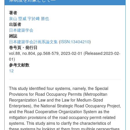
著者
泉山 塁威
宇於﨑 勝也
出版者
日本建築学会
雑誌
日本建築学会計画系論文集
(
ISSN:13404210
)
巻号頁・発行日
vol.88, no.804, pp.568-579, 2023-02-01 (Released:2023-02-
01)
参考文献数
12
This study identified four systems, namely, the Special
Provisions for Road Occupancy Permits (Metropolitan
Reorganization Law and the Law for Medium-Sized
Enterprises), the National Strategic Road Occupancy Project,
and the Road Cooperative Organization System as the
mitigation provisions of the road occupancy permit-related
systems. This study aims to clarify the characteristics of
these systems by looking at them from multiple perspectives,