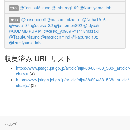
@TasukuMizuno
@kaburagi192
@izumiyama_lab
3
@oosenbeeii
@masao_mizuno1
@Noha1916
14
@wada134
@ducks_32
@jantenton892
@tdysch
@JUMMBIKUMIAI
@keiko_y0909
@1118mazaki
@TasukuMizuno
@inagreenmind
@kaburagi192
@izumiyama_lab
収集済み URL リスト
https://www.jstage.jst.go.jp/article/aija/88/804/88_568/_article/
char/ja
(4)
https://www.jstage.jst.go.jp/article/aija/88/804/88_568/_article/
char/ja/
(2)
ヘルプ