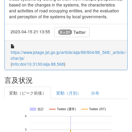
based on the changes in the systems, the characteristics
and activities of road occupying entities, and the evaluation
and perception of the systems by local governments.
2023-04-15 21:13:55
Twitter
5 + 21
https://www.jstage.jst.go.jp/article/aija/88/804/88_568/_article/-
char/ja/
(
info:doi/10.3130/aija.88.568
)
言及状況
変動（ピーク前後）
変動（月別）
分布
合計
Twitter (通常)
Twitter (RT)
4
3