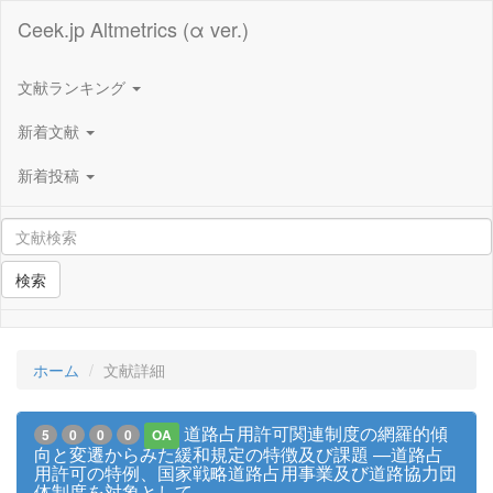
Ceek.jp Altmetrics (α ver.)
文献ランキング
新着文献
新着投稿
検索
ホーム
文献詳細
道路占用許可関連制度の網羅的傾
5
0
0
0
OA
向と変遷からみた緩和規定の特徴及び課題 ―道路占
用許可の特例、国家戦略道路占用事業及び道路協力団
体制度を対象として―