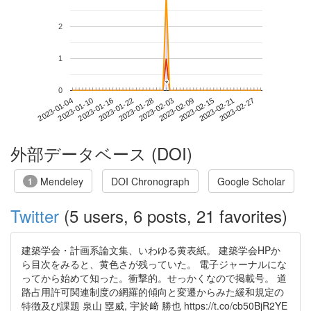
2
1
*
*
0
2023-02-21
2023-01-04
2023-01-22
2023-02-09
2023-02-27
2023-01-10
2023-01-28
2023-02-15
2023-01-16
2023-02-03
外部データベース (DOI)
Mendeley
DOI Chronograph
Google Scholar
1
Twitter
(5 users, 6 posts, 21 favorites)
建築学会・計画系論文集、いわゆる黄表紙。 建築学会HPか
ら目次をみると、黄色さが残っていた。 電子ジャーナルにな
ってから始めて知った。衝撃的。せっかくなので掲載号。 道
路占用許可関連制度の網羅的傾向と変遷からみた緩和規定の
特徴及び課題 泉山 塁威, 宇於﨑 勝也 https://t.co/cb50BjR2YE