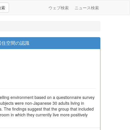
検索
ウェブ検索
ニュース検索
居住空間の認識
welling environment based on a questionnaire survey
subjects were non-Japanese 30 adults living in
es. The findings suggest that the group that included
room in which they currently live more positively