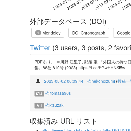
2023-07-11
2023-07-14
2023-07-17
2023
2023-07-05
2023-07-08
外部データベース (DOI)
Mendeley
DOI Chronograph
Google
1
Twitter
(3 users, 3 posts, 2 favori
PDFあり。 ⇒川野 江里子, 那須 聖 「外国人
集』88巻 810号 (2023) https://t.co/FGwHHNSl5w
2023-08-02 00:09:44
@nekonoizumi
(
投稿一
@itomasa90s
2
@ktsuzaki
1
収集済み URL リスト
https://www.jstage.jst.go.jp/article/aija/88/810/88