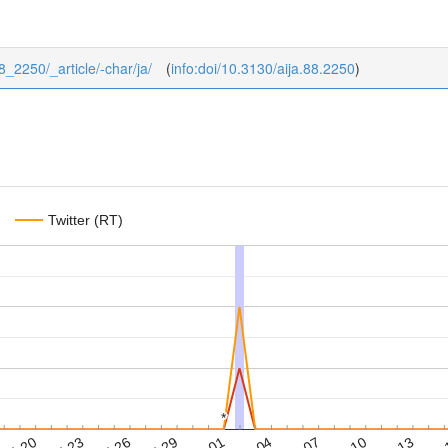
88_2250/_article/-char/ja/
(
info:doi/10.3130/aija.88.2250
)
Twitter (RT)
*
*