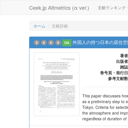
Ceek.jp Altmetrics (α ver.)
文献ランキング
ホーム
文献詳細
外国人の持つ日本の居住空
3
0
0
0
OA
著者
出版者
雑誌
巻号頁・発行日
参考文献数
This paper discusses how 
as a preliminary step to 
Tokyo. Criteria for selec
the atmosphere and impres
regardless of duration of