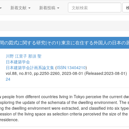
新着文献
新着投稿
間の図式に関する研究(その1):東京に在住する外国人の日本の
川野 江里子
那須 聖
日本建築学会
日本建築学会計画系論文集
(
ISSN:13404210
)
vol.88, no.810, pp.2250-2260, 2023-08-01 (Released:2023-08-01)
24
people from different countries living in Tokyo perceive the current d
exploring the update of the schemata of the dwelling environment. The 
ting the dwelling environment were extracted, and classified into six typ
sion of the living space as selection criteria perceived the size of the 
 residence.