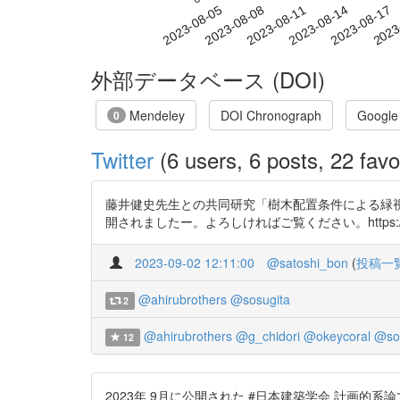
2023-08-11
2023-08-14
2023-08-17
2023
2023-08-05
2023-08-08
外部データベース (DOI)
Mendeley
DOI Chronograph
Google
0
Twitter
(6 users, 6 posts, 22 favo
藤井健史先生との共同研究「樹木配置条件による緑視
開されましたー。よろしければご覧ください。https://t.co/dydp
2023-09-02 12:11:00
@satoshi_bon
(
投稿一
@ahirubrothers
@sosugita
2
@ahirubrothers
@g_chidori
@okeycoral
@so
12
2023年 9月に公開された #日本建築学会 計画