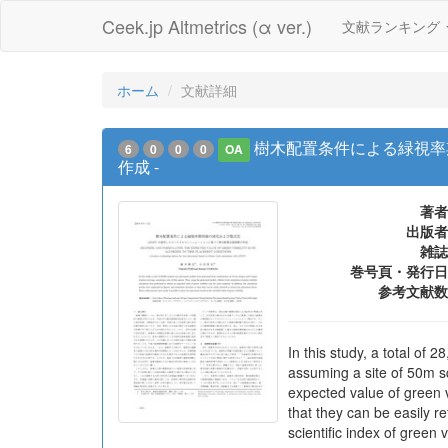
Ceek.jp Altmetrics (α ver.)
文献ランキング
ホーム
文献詳細
樹木配置条件による緑視率
6
0
0
0
OA
作成 -
著者
出版者
雑誌
巻号頁・発行日
参考文献数
In this study, a total o
assuming a site of 50m sq
expected value of green vi
that they can be easily 
scientific index of green vis