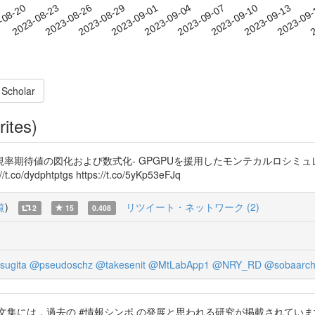
2023-09-10
2023-09-13
2023-09
-08-20
2
2023-08-23
2023-08-26
2023-08-29
2023-09-01
2023-09-04
2023-09-07
 Scholar
rites)
率期待値の図化および数式化- GPGPUを援用したモンテカルロシミュ
htptgs https://t.co/5yKp53eFJq
覧
)
リツイート・ネットワーク (2)
2
15
0.408
sugita
@pseudoschz
@takesenit
@MtLabApp1
@NRY_RD
@sobaarc
的系論文集には，過去の #情報シンポ の発展と思われる研究が掲載されて