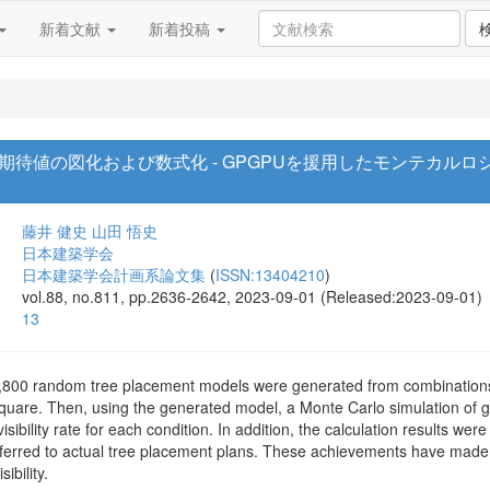
新着文献
新着投稿
期待値の図化および数式化 - GPGPUを援用したモンテカル
藤井 健史
山田 悟史
日本建築学会
日本建築学会計画系論文集
(
ISSN:13404210
)
vol.88, no.811, pp.2636-2642, 2023-09-01 (Released:2023-09-01)
13
f 28,800 random tree placement models were generated from combination
uare. Then, using the generated model, a Monte Carlo simulation of gre
sibility rate for each condition. In addition, the calculation results we
referred to actual tree placement plans. These achievements have made 
ibility.