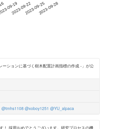
-16
023-09-19
2023-09-22
2023-09-25
2023-09-28
レーションに基づく樹木配置計画指標の作成 -」が公
h
@tmhs1108
@xoboy1251
@YU_alpaca
います！ 採用おめでとうございます。研究プロセスの機