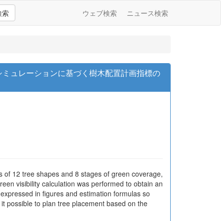
検索
ウェブ検索
ニュース検索
ロシミュレーションに基づく樹木配置計画指標の
s of 12 tree shapes and 8 stages of green coverage,
en visibility calculation was performed to obtain an
re expressed in figures and estimation formulas so
it possible to plan tree placement based on the