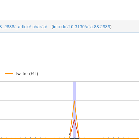
88_2636/_article/-char/ja/
(
info:doi/10.3130/aija.88.2636
)
Twitter (RT)
*
*