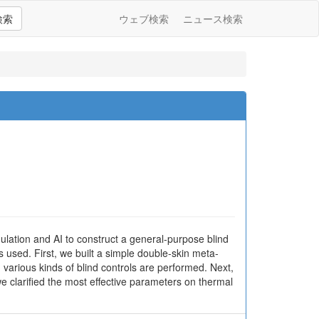
検索
ウェブ検索
ニュース検索
mulation and AI to construct a general-purpose blind
s used. First, we built a simple double-skin meta-
arious kinds of blind controls are performed. Next,
e clarified the most effective parameters on thermal