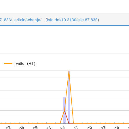
87_836/_article/-char/ja/
(
info:doi/10.3130/aije.87.836
)
Twitter (RT)