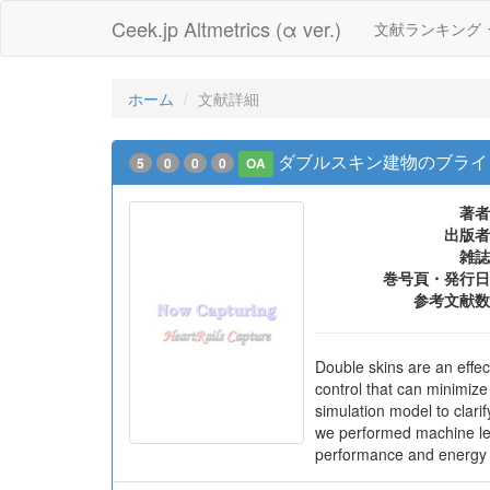
Ceek.jp Altmetrics (α ver.)
文献ランキング
ホーム
文献詳細
ダブルスキン建物のブライ
5
0
0
0
OA
著者
出版者
雑誌
巻号頁・発行日
参考文献数
Double skins are an effec
control that can minimize
simulation model to clar
we performed machine lea
performance and energy