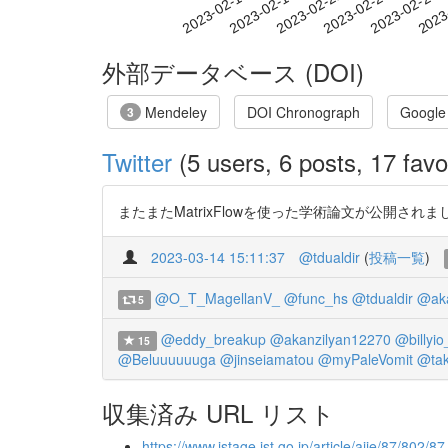
2023-02-21
2023-02-24
2023-02-27
2023
2023-02-15
2023-02-18
外部データベース (DOI)
Mendeley
DOI Chronograph
Google
3
Twitter
(5 users, 6 posts, 17 favo
またまたMatrixFlowを使った学術論文が公開されました！！ https
2023-03-14 15:11:37
@tdualdir
(
投稿一覧
)
@O_T_MagellanV_
@func_hs
@tdualdir
@aka
5
@eddy_breakup
@akanzilyan12270
@billyio
15
@Beluuuuuuga
@jinseiamatou
@myPaleVomit
@ta
収集済み URL リスト
https://www.jstage.jst.go.jp/article/aije/87/802/87