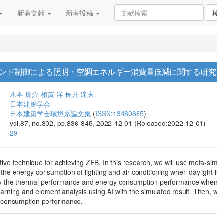
新着文献
新着投稿
ンド制御による照明・空調エネルギー消費量低減に関する研究
木本 慶介
相賀 洋
長井 達夫
日本建築学会
日本建築学会環境系論文集
(
ISSN:13480685
)
vol.87, no.802, pp.836-845, 2022-12-01 (Released:2022-12-01)
29
tive technique for achieving ZEB. In this research, we will use meta-si
 the energy consumption of lighting and air conditioning when daylight i
ify the thermal performance and energy consumption performance when v
rning and element analysis using AI with the simulated result. Then, w
 consumption performance.