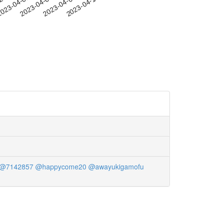
-29
023-04-01
2023-04-04
2023-04-07
2023-04-10
@7142857
@happycome20
@awayukigamofu