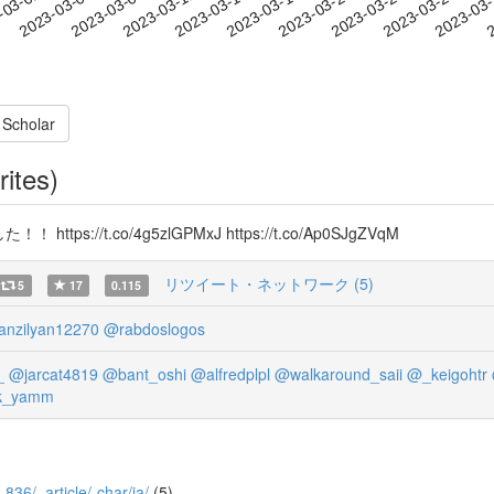
2023-03-23
2023-03-26
2023-03
-03-02
2
2023-03-05
2023-03-08
2023-03-11
2023-03-14
2023-03-17
2023-03-20
 Scholar
rites)
://t.co/4g5zlGPMxJ https://t.co/Ap0SJgZVqM
リツイート・ネットワーク (5)
5
17
0.115
nzilyan12270
@rabdoslogos
_
@jarcat4819
@bant_oshi
@alfredplpl
@walkaround_saii
@_keigohtr
k_yamm
_836/_article/-char/ja/
(5)