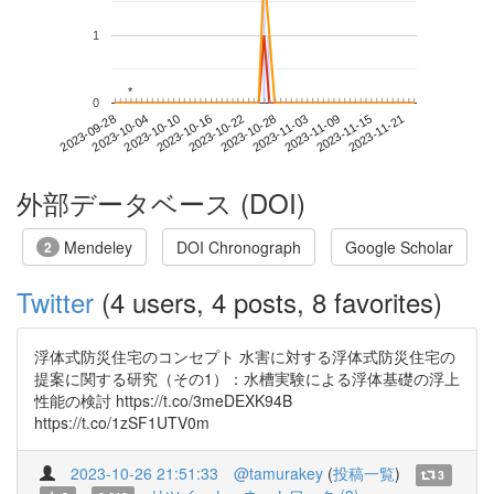
1
*
*
0
2023-11-15
2023-09-28
2023-10-16
2023-11-03
2023-11-21
2023-10-04
2023-10-22
2023-11-09
2023-10-10
2023-10-28
外部データベース (DOI)
Mendeley
DOI Chronograph
Google Scholar
2
Twitter
(4 users, 4 posts, 8 favorites)
浮体式防災住宅のコンセプト 水害に対する浮体式防災住宅の
提案に関する研究（その1）：水槽実験による浮体基礎の浮上
性能の検討 https://t.co/3meDEXK94B
https://t.co/1zSF1UTV0m
2023-10-26 21:51:33
@tamurakey
(
投稿一覧
)
3