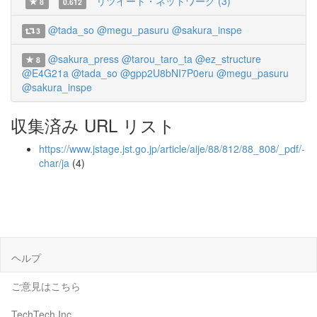
リツイート・ネットワーク (3)
8
0.612
@tada_so
@megu_pasuru
@sakura_inspe
3
@sakura_press
@tarou_taro_ta
@ez_structure
8
@E4G21a
@tada_so
@gpp2U8bNI7P0eru
@megu_pasuru
@sakura_inspe
収集済み URL リスト
https://www.jstage.jst.go.jp/article/aije/88/812/88_808/_pdf/-
char/ja
(4)
ヘルプ
ご意見はこちら
TechTech Inc.