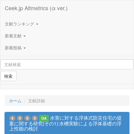
Ceek.jp Altmetrics (α ver.)
文献ランキング
新着文献
新着投稿
検索
ホーム
文献詳細
水害に対する浮体式防災住宅の提
4
0
0
0
OA
案に関する研究(その1):水槽実験による浮体基礎の浮
上性能の検討