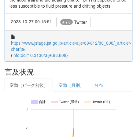
less susceptible to fluid pressure and drifting objects.
2023-10-27 00:15:51
Twitter
4 + 8
https://www.jstage.jst.go.jp/article/aije/88/812/88_808/_article/-
char/ja/
(
info:doi/10.3130/aije.88.808
)
言及状況
変動（ピーク前後）
変動（月別）
分布
合計
Twitter (通常)
Twitter (RT)
3
2