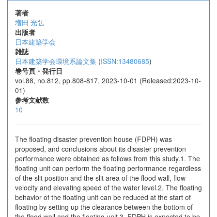
著者
増田 光弘
出版者
日本建築学会
雑誌
日本建築学会環境系論文集
(
ISSN:13480685
)
巻号頁・発行日
vol.88, no.812, pp.808-817, 2023-10-01 (Released:2023-10-
01)
参考文献数
10
The floating disaster prevention house (FDPH) was
proposed, and conclusions about its disaster prevention
performance were obtained as follows from this study.1. The
floating unit can perform the floating performance regardless
of the slit position and the slit area of the flood wall, flow
velocity and elevating speed of the water level.2. The floating
behavior of the floating unit can be reduced at the start of
floating by setting up the clearance between the bottom of
the flood wall and the floating unit.3. FDPH is expected to be