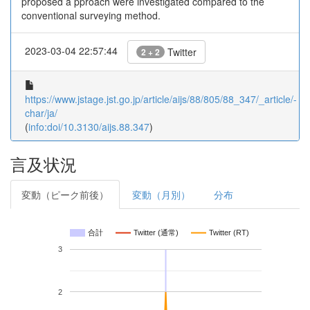
proposed a pproach were investigated compared to the
conventional surveying method.
2023-03-04 22:57:44
Twitter
2 + 2
https://www.jstage.jst.go.jp/article/aijs/88/805/88_347/_article/-
char/ja/
(
info:doi/10.3130/aijs.88.347
)
言及状況
変動（ピーク前後）
変動（月別）
分布
合計
Twitter (通常)
Twitter (RT)
3
2