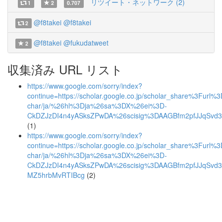
リツイート・ネットワーク (2)
1
2
0.707
@f8takei
@f8takei
2
@f8takei
@fukudatweet
2
収集済み URL リスト
https://www.google.com/sorry/index?
continue=https://scholar.google.co.jp/scholar_share%3Furl%3Dht
char/ja/%26hl%3Dja%26sa%3DX%26ei%3D-
CkDZJzDI4n4yASksZPwDA%26scisig%3DAAGBfm2pfJJqSvd3
(1)
https://www.google.com/sorry/index?
continue=https://scholar.google.co.jp/scholar_share%3Furl%3Dht
char/ja/%26hl%3Dja%26sa%3DX%26ei%3D-
CkDZJzDI4n4yASksZPwDA%26scisig%3DAAGBfm2pfJJqSvd
MZ5hrbMvRTIBcg
(2)