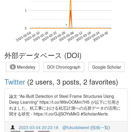
1
*
*
0
2023-03-24
2023-02-04
2023-02-22
2023-03-12
2023-03-30
2023-02-10
2023-02-28
2023-03-18
2023-02-16
2023-03-06
外部データベース (DOI)
Mendeley
DOI Chronograph
Google Scholar
6
Twitter
(2 users, 3 posts, 2 favorites)
論文 "As-Built Detection of Steel Frame Structures Using
Deep Learning" https://t.co/W9vOOMm7H5 が以下に引用さ
れました。杭工事における杭芯計測への点群データの活用に
関する研究 - https://t.co/GJjSOYsMkG #ScholarAlerts
2023-03-04 20:23:18
@fukudatweet
(
投稿一覧
)