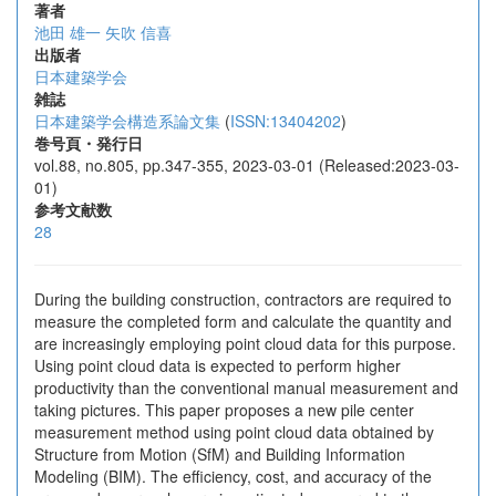
著者
池田 雄一
矢吹 信喜
出版者
日本建築学会
雑誌
日本建築学会構造系論文集
(
ISSN:13404202
)
巻号頁・発行日
vol.88, no.805, pp.347-355, 2023-03-01 (Released:2023-03-
01)
参考文献数
28
During the building construction, contractors are required to
measure the completed form and calculate the quantity and
are increasingly employing point cloud data for this purpose.
Using point cloud data is expected to perform higher
productivity than the conventional manual measurement and
taking pictures. This paper proposes a new pile center
measurement method using point cloud data obtained by
Structure from Motion (SfM) and Building Information
Modeling (BIM). The efficiency, cost, and accuracy of the