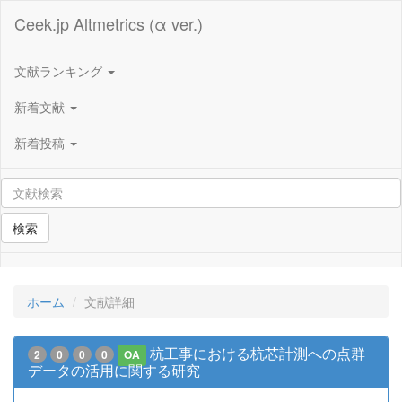
Ceek.jp Altmetrics (α ver.)
文献ランキング
新着文献
新着投稿
検索
ホーム
文献詳細
杭工事における杭芯計測への点群
2
0
0
0
OA
データの活用に関する研究