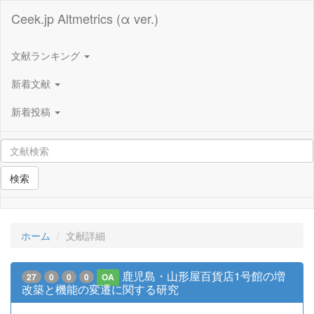
Ceek.jp Altmetrics (α ver.)
文献ランキング
新着文献
新着投稿
検索
ホーム
文献詳細
鹿児島・山形屋百貨店1号館の増
27
0
0
0
OA
改築と機能の変遷に関する研究