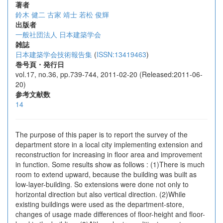
著者
鈴木 健二
古家 靖士
若松 俊輝
出版者
一般社団法人 日本建築学会
雑誌
日本建築学会技術報告集
(
ISSN:13419463
)
巻号頁・発行日
vol.17, no.36, pp.739-744, 2011-02-20 (Released:2011-06-
20)
参考文献数
14
The purpose of this paper is to report the survey of the
department store in a local city implementing extension and
reconstruction for increasing in floor area and improvement
in function. Some results show as follows : (1)There is much
room to extend upward, because the building was built as
low-layer-building. So extensions were done not only to
horizontal direction but also vertical direction. (2)While
existing buildings were used as the department-store,
changes of usage made differences of floor-height and floor-