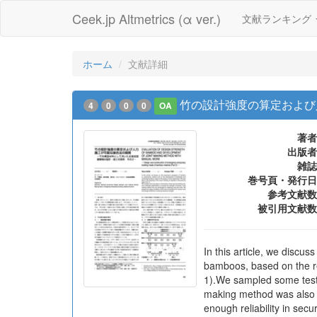
Ceek.jp Altmetrics (α ver.)
文献ランキング
ホーム
文献詳細
竹の設計強度の算定および
4
0
0
0
OA
著者
出版者
雑誌
巻号頁・発行日
参考文献数
被引用文献数
In this article, we disc
bamboos, based on the re
1).We sampled some test 
making method was also 
enough reliability in sec