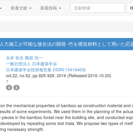
新着文献
新着投稿
人力施工が可能な接合法の開発 -竹を構造材料として用いた応急
永井 拓生
陶器 浩一
一般社団法人 日本建築学会
日本建築学会技術報告集
(
ISSN:13419463
)
vol.22, no.52, pp.925-928, 2016 (Released:2016-10-20)
7
4
4
uss on the mechanical properties of bamboo as construction material an
sults of some experiments. We used them in the planning of the actual 
pieces in the bamboo forest near the building site, and conducted exp
developed by repeating some test trials. We propose two types of me
uring necessary strength.