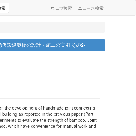
検索
ウェブ検索
ニュース検索
仮設建築物の設計・施工の実例 その2-
d on the development of handmade joint connecting
building as reported in the previous paper (Part
eriments to evaluate the strength of bamboo. Joint
thod, which have convenience for manual work and