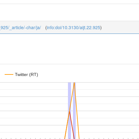
_925/_article/-char/ja/
(
info:doi/10.3130/aijt.22.925
)
Twitter (RT)