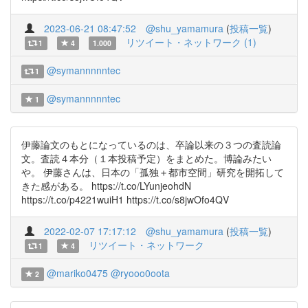
2023-06-21 08:47:52
@shu_yamamura
(
投稿一覧
)
リツイート・ネットワーク (1)
1
4
1.000
@symannnnntec
1
@symannnnntec
1
伊藤論文のもとになっているのは、卒論以来の３つの査読論
文。査読４本分（１本投稿予定）をまとめた。博論みたい
や。 伊藤さんは、日本の「孤独＋都市空間」研究を開拓して
きた感がある。 https://t.co/LYunjeohdN
https://t.co/p4221wuiH1 https://t.co/s8jwOfo4QV
2022-02-07 17:17:12
@shu_yamamura
(
投稿一覧
)
リツイート・ネットワーク
1
4
@mariko0475
@ryooo0oota
2