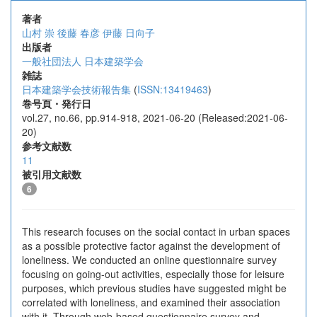
著者
山村 崇
後藤 春彦
伊藤 日向子
出版者
一般社団法人 日本建築学会
雑誌
日本建築学会技術報告集
(
ISSN:13419463
)
巻号頁・発行日
vol.27, no.66, pp.914-918, 2021-06-20 (Released:2021-06-
20)
参考文献数
11
被引用文献数
6
This research focuses on the social contact in urban spaces
as a possible protective factor against the development of
loneliness. We conducted an online questionnaire survey
focusing on going-out activities, especially those for leisure
purposes, which previous studies have suggested might be
correlated with loneliness, and examined their association
with it. Through web-based questionnaire survey and