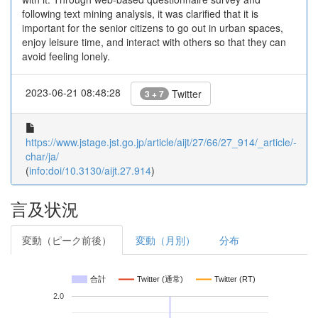
following text mining analysis, it was clarified that it is
important for the senior citizens to go out in urban spaces,
enjoy leisure time, and interact with others so that they can
avoid feeling lonely.
2023-06-21 08:48:28
Twitter
3 + 7
https://www.jstage.jst.go.jp/article/aijt/27/66/27_914/_article/-
char/ja/
(
info:doi/10.3130/aijt.27.914
)
言及状況
変動（ピーク前後）
変動（月別）
分布
合計
Twitter (通常)
Twitter (RT)
2.0