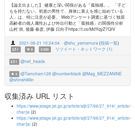
【論文出ました】 健康と深い関係がある「孤独感」。 「子ど
もを持たない、初老の男性で、身体に衰えを感じ始めている
人」は、特に注意が必要。 Webアンケート調査に基づく独居
高齢者の個人属性および外出行動と「孤独感」の関係性分析
山村 崇, 後藤 春彦, 伊藤 日向子https://t.co/MdYqyZ7QIV
2021-06-21 10:24:04
@shu_yamamura
(
投稿一覧
)
リツイート・ネットワーク (1)
1
8
0.000
@net_heads
1
@Tamcham128
@numberblack
@Mag_MEZZANINE
4
@shinshiiiiiin
収集済み URL リスト
https://www.jstage.jst.go.jp/article/aijt/27/66/27_914/_article/-
char/ja
(2)
https://www.jstage.jst.go.jp/article/aijt/27/66/27_914/_article/-
char/ja/
(2)