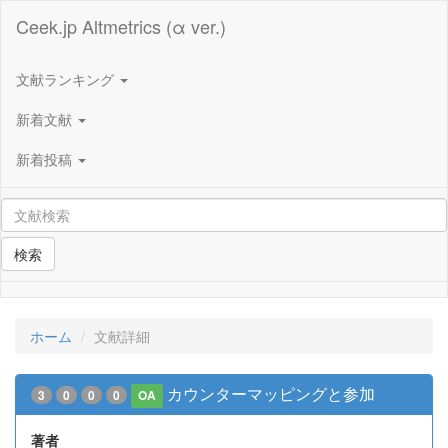
Ceek.jp Altmetrics (α ver.)
文献ランキング
新着文献
新着投稿
検索
ホーム
文献詳細
カウンターマッピングと参加
3
0
0
0
OA
著者