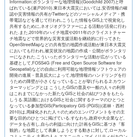
Information:ボランタリーな地理情報)(Goodchild 2007)と呼
ばれている(瀬戸2010).東日本大震災においては,安否情報の確
認や災害情報の共有がTwitterなどのソーシャルメディア・携
帯電話などを通じて行われ,こうした情報をGIS上で視覚化し
共有するために,ネオジオグラファーによる活動が活発に行わ
れた.また,2010年のハイチ地震や2011年のクライストチャー
チ地震などで世界的な災害支援活動を継続的に行ってきた
OpenStreetMapなどの共有型の地図作成活動が東日本大震災
においても行われ,被災状況の地図の作成・公開がボランタリ
ーになされた.こういったボランタリーな活動が広がっている
基礎として,FOSS4G (Free and Open Source Software for
Geospatial)などの自由に利用可能な地理情報ソフトウェアの
開発の進展・普及拡大によって,地理情報のハンドリングを行
うための障壁が小さくなっていることが挙げられる.2.カウン
ターマッピングとは こうしたGISの普及や一般の人々の利用
はこれまでになかった新たなGISと社会の結びつきをもたら
しうる.英語圏におけるGISと社会に関するテーマのひとつと
なっている参加型GIS(Participatory GIS (PGIS))(若林・西村
2010)は,周縁化された人々のためのエンパワメントをその主
要な目的のひとつに掲げている.すなわち,政府や大企業など,
データを占有し,自らの利益に向けた計画をGISに基づき『客
観的』な地図として表象しようとする動きに対して,ローカル
コミュニティ,土着の人々,エスニック・マイノリティがカウン