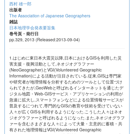
西村 雄一郎
出版者
The Association of Japanese Geographers
雑誌
日本地理学会発表要旨集
巻号頁・発行日
pp.329, 2013 (Released:2013-09-04)
1.はじめに東日本大震災以降,日本におけるGISを利用した災
害支援・復興活動として,ネオジオグラファー
(NeoGeographer)とVGI(Volunteered Geographic
Information)による活動が注目されている.従来,GISは専門家
や研究者が地理情報を分析するためのツールとして位置づけ
られてきたが,GeoWebと呼ばれるインターネットを通じたデ
ジタル地図・Web-GISサービス・アプリケーションの利用が
急速に拡大し,スマートフォンなどによる位置情報サービスが
普及するにつれて,専門的なGISの教育や技術を受けていない
人々が広くGISを利用するようになった.こうした人々はネオ
ジオグラファーと呼ばれるようになった.また,ネオジオグラフ
ァーを含むさまざまな人々によって大量・主意的に蓄積・共
有された地理情報はVGI(Volunteered Geographic