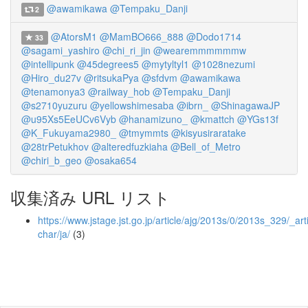
@awamikawa
@Tempaku_Danji
2
@AtorsM1
@MamBO666_888
@Dodo1714
33
@sagami_yashiro
@chi_ri_jin
@wearemmmmmmw
@intellipunk
@45degrees5
@mytyltyl1
@1028nezumi
@Hiro_du27v
@ritsukaPya
@sfdvm
@awamikawa
@tenamonya3
@railway_hob
@Tempaku_Danji
@s2710yuzuru
@yellowshimesaba
@ibrn_
@ShinagawaJP
@u95Xs5EeUCv6Vyb
@hanamizuno_
@kmattch
@YGs13f
@K_Fukuyama2980_
@tmymmts
@kisyusiraratake
@28trPetukhov
@alteredfuzkiaha
@Bell_of_Metro
@chiri_b_geo
@osaka654
収集済み URL リスト
https://www.jstage.jst.go.jp/article/ajg/2013s/0/2013s_329/_arti
char/ja/
(3)