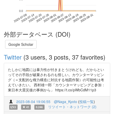
0.0
2023-08-25
2023-07-08
2023-07-26
2023-08-13
2023-08-31
2023-07-14
2023-08-01
2023-08-19
2023-07-20
2023-08-07
外部データベース (DOI)
Google Scholar
Twitter
(3 users, 3 posts, 37 favorites)
たしかに地図には暴力性が付きまとうけれども、だからとい
ってその手段が破棄されるのも惜しい。カウンターマッピン
グ（＝支配的な権力構造に対抗する地図作製）の可能性は考
えていきたい。 西村雄一郎「カウンターマッピングと参加：
東日本大震災後の事例から」 https://t.co/pWbCdM11p3
2023-08-04 19:06:55
@Naga_Kyoto
(
投稿一覧
)
リツイート・ネットワーク (2)
3
41
0.246