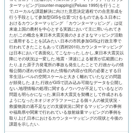
ターマッピング(counter-mapping)(Peluso 1995)を行うこと
で,ローカルな課題解決に向けた意思決定過程での合意形成を
行う手段として参加型GISを位置づけるものである.3.日本に
おけるカウンターマッピング 「カウンターマッピング」は従
来途上国の農村を中心とする実践において主に用いられてき
たが,この概念を東日本大震災後のさまざまなマッピング活動
に適用することを試みたい.日本の市民参加GISは行政主導で
行われてきたこともあって(西村2010),カウンターマッピング
は日本において表面化してこなかった.しかし,東日本大震災以
降にその状況は一変した.地震・津波による被害が広範囲にわ
たり,また原子力発電所の事故も発生したことで,行政からの情
報公開の遅れや提供された情報の内容が住民の必要とする日
常生活レベルの空間スケールと大きく離れていたなどの問題
が頻発した.また,行政がGISで読み込み可能なデータを公開し
ない,地理情報の処理に関するノウハウが不足しているなどの
問題も明らかになった.東日本大震災を契機として作成される
ようになったネオジオグラファーによる個々人の被災状況・
救援物資の過不足などの支援状況に関するマッピングの事例
や福島県や関東で行われている放射線量マッピングの事例を
取り上げ,日本におけるカウンターマッピングの現状と今後の
課題を示したい.