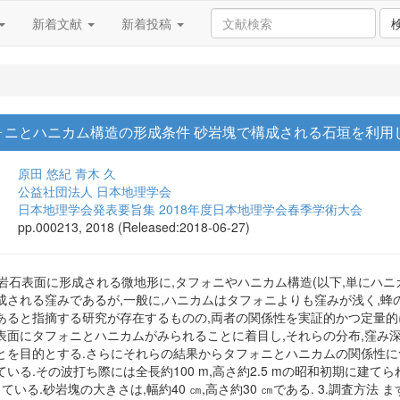
新着文献
新着投稿
ォニとハニカム構造の形成条件 砂岩塊で構成される石垣を利用
原田 悠紀
青木 久
公益社団法人 日本地理学会
日本地理学会発表要旨集 2018年度日本地理学会春季学術大会
pp.000213, 2018 (Released:2018-06-27)
の岩石表面に形成される微地形に,タフォニやハニカム構造(以下,単にハ
成される窪みであるが,一般に,ハニカムはタフォニよりも窪みが浅く,蜂
あると指摘する研究が存在するものの,両者の関係性を実証的かつ定量的
表面にタフォニとハニカムがみられることに着目し,それらの分布,窪み深
を目的とする.さらにそれらの結果からタフォニとハニカムの関係性につい
いる.その波打ち際には全長約100 m,高さ約2.5 mの昭和初期に建
いる.砂岩塊の大きさは,幅約40 ㎝,高さ約30 ㎝である. 3.調査方法