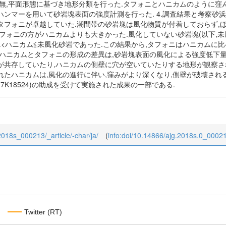
有無,平面形態に基づき地形分類を行った.タフォニとハニカムのように窪
ンマーを用いて砂岩塊表面の強度計測を行った. 4.調査結果と考察砂浜
タフォニが卓越していた.潮間帯の砂岩塊は風化物質が付着しておらず,
フォニの方がハニカムよりも大きかった.風化していない砂岩塊(以下,未
ニ<ハニカム≦未風化砂岩であった.この結果から,タフォニはハニカムに
,ハニカムとタフォニの形成の差異は,砂岩塊表面の風化による強度低下
が共存していたり,ハニカムの側壁に穴が空いていたりする地形が観察さ
れたハニカムは,風化の進行に伴い,窪みがより深くなり,側壁が破壊さ
17K18524)の助成を受けて実施された成果の一部である.
/2018s_000213/_article/-char/ja/
(
info:doi/10.14866/ajg.2018s.0_0002
Twitter (RT)