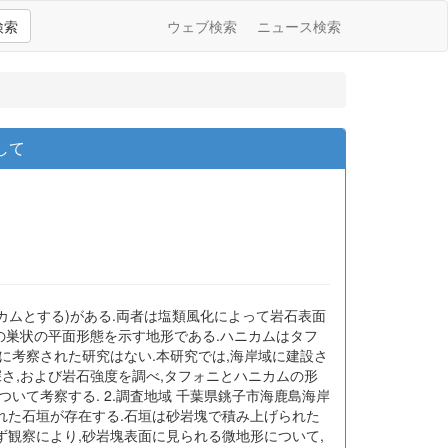
検索
ウェブ検索
ニュース検索
して
ニカムとする)がある.両者は塩類風化によって岩石表面
の巣状の平面形態を示す地形である.ハニカムはタフ
に考察された研究はない.本研究では,海岸域に建設さ
さ,および岩石強度を調べ,タフォニとハニカムの形
て考察する. 2.調査地域 千葉県銚子市海鹿島海岸
てられた石垣が存在する.石垣は砂岩塊で積み上げられた
 まず観察により,砂岩塊表面に見られる微地形について,