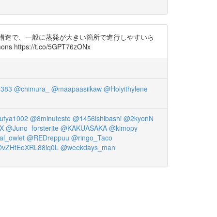
構造で、一般に蒸発が大きい箇所で進行しやすいら
ttps://t.co/5GPT76zONx
383
@chimura_
@maapaasiikaw
@Holyithylene
ufya1002
@8minutesto
@1456ishibashi
@2kyonN
rX
@Juno_forsterite
@KAKUASAKA
@kimopy
al_owlet
@REDreppuu
@ringo_Taco
vZHtEoXRL88iq0L
@weekdays_man