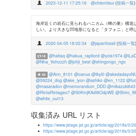
2023-12-11 17:25:16
@chiemitsui
(
投稿一覧
)
海岸近くの岩石に見られるハニカム（蜂の巣）構造
しい。より大きな凹地形になると「タフォニ」と呼ばれるそうだ。 https:
2020-04-05 18:02:34
@japanfossil
(
投稿一覧
@haltaq
@hakua_raptlord
@yois1974
@iLaD
18
@Nha_Vohozzh
@johji_best
@shingongo_ngo
@Ann_8101
@oanus
@tkyl0
@akedadayoN
45
@59224_dog
@ake_iyon
@ashiko
@en_1122
@fud
@masaradon
@memorandum_DDD
@mikazuki643
@RintaRintageo7
@S0KmjKAdI8OdpWE
@Shiro_W
@white_out13
収集済み URL リスト
https://www.jstage.jst.go.jp/article/ajg/2018s/0/
https://www.jstage.jst.go.jp/article/ajg/2018s/0