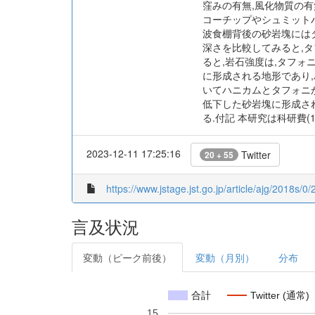
窪みの有無,風化物質の
コーチップやシュミットハ
波食棚背後の砂岩塊には
深さを比較してみると,タ
ると,岩石強度は,タフォ
に形成される地形であり
いてハニカムとタフォニ
低下した砂岩塊に形成さ
る.付記 本研究は科研費(
2023-12-11 17:25:16
Twitter
20 + 55
https://www.jstage.jst.go.jp/article/ajg/2018s/0
言及状況
変動（ピーク前後）
変動（月別）
分布
合計
Twitter (通常)
15