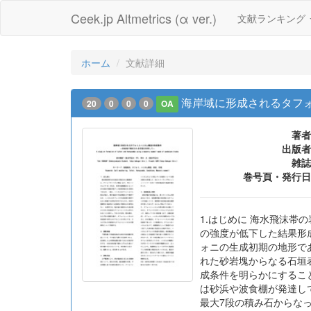
Ceek.jp Altmetrics (α ver.)
文献ランキング
ホーム
文献詳細
海岸域に形成されるタフ
20
0
0
0
OA
著者
出版者
雑誌
巻号頁・発行日
1.はじめに 海水飛沫帯
の強度が低下した結果形
ォニの生成初期の地形で
れた砂岩塊からなる石垣
成条件を明らかにすること
は砂浜や波食棚が発達して
最大7段の積み石からなって