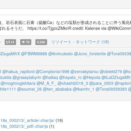
は、岩石表面に石膏（硫酸Ca）などの塩類が形成されることに伴う風化
//t.co/TjgzcZMknR credit: Kalense via @WikiCommons h
)
リツイート・ネットワーク (18)
14
79
0.246
ZiugaMfrX
@FBWM8888
@8minutesto
@Juno_forsterite
@Tora09339
U
@hakua_raptlord
@Comptonia1998
@zeroskytarou
@obiekt279
@to
zukita
@grassylabyrin
@haltaq
@hayato_rc
@Hepota
@iLaDZiugaMf
@mogimogishitara
@M_A_F_
@ohashi2018_3
@para_0503
@raptori
hite1111
@soumei_26
@ten_abababa
@tkamhr_1
@Tora09339383
@
2018s_000213/_article/-char/ja/
(19)
/2018s_000213/_pdf/-char/ja
(1)