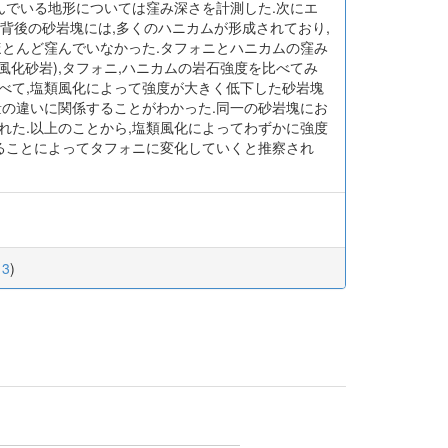
んでいる地形については窪み深さを計測した.次にエ
背後の砂岩塊には,多くのハニカムが形成されており,
ほとんど窪んでいなかった.タフォニとハニカムの窪み
風化砂岩),タフォニ,ハニカムの岩石強度を比べてみ
比べて,塩類風化によって強度が大きく低下した砂岩塊
量の違いに関係することがわかった.同一の砂岩塊にお
れた.以上のことから,塩類風化によってわずかに強度
れることによってタフォニに変化していくと推察され
13
)