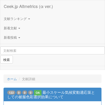
Ceek.jp Altmetrics (α ver.)
文献ランキング
新着文献
新着投稿
検索
ホーム
文献詳細
最小スケール気候変動適応策と
122
0
0
0
OA
しての被服色彩選択効果について