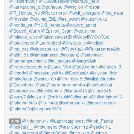
@Heidern0901
@USSbluesilver
@sora25_hello
@karikariume_3
@gorie666
@winglion
@rdsptr
@R_Honjou_V3
@R31914451
@wolf_kimagure
@ma_naka
@hrysakn
@kounis_ENL
@as_wwwit
@yuzumiruku
@honda_ya
@YUKI_nantoka
@kokoro_annei
@Scaled_Wurm
@Epsilon_Cygni
@kousijima
@mikeko_alice
@fallenleavesHD
@Uo6ylfY7CvYX68i
@totokimotoi
@Lauranboid
@kiwiakio_0
@nellyuni
@ma_osa
@clupeapallasii
@Tuny1028
@RukaranraraAdd
@akht_51
@simasimacco
@doujan2
@satontwitt
@hamanasuchinnjy
@fu_sakura
@AsagiriAsh
@freeeeeeeeedom
@yuna_VVV
@2020yurien
@albireo_B
@legodoll
@hassaku_yukika
@Eucleas24
@elysian_field
@hakofuguf
@watsu_09
@hiro_bvb_5
@twilightbluesky
@Exosphere_Gaia
@marumarumarubo
@otakutokkai
@kotobukixxx
@buchinos_k
@kataro016
@sima1945
@azuw7
@kaiya_ki
@mikitsuki83
@yugata23
@strigidae96
@takemmotou
@tu_mugi
@xxbagamixx
@mariceratops
@takers23
@suppoco2023
@hidenon317
@LaphroaigInvest
@Inoh_Panda
70
@nekotail__
@rokumen9
@ma19861112
@gackelNL
@nai_naimoriri
@SimejiGohan
@nno_skn
@ushiab