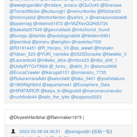
@wwwjingandkirl
@midare_amano
@QuOz45
@Snanase
@TomariNitobe
@kutsurogi1
@nemurikonko
@Kitchan23
@mimmysio2
@toritoritenten
@yahiro_n
@namazunotataki8
@pyaemag
@niseinoti1972
@nVkZKsvQQHdU72s
@jsakata257549
@garurublack
@micchonot_found
@buregu
@darklie
@tautologyrabbit
@Heidern0901
@lpsmileql
@joineru
@winglion
@naotetsu700t
@R31914451
@R_Honjou_V3
@as_wwwit
@hrysakn
@Yakan_523
@YUKI_nantoka
@2525Donsuke
@kiwiakio_0
@Lauranboid
@mikeko_alice
@mitora33
@nibo_shiii_1
@Uo6ylfY7CvYX68i
@_foriru_
@akht_51
@atomu0808
@ErucaCrawler
@ikaruga5151
@omisosiru_7735
@RukaranraraAdd
@satontwitt
@taku_0401
@yoshidakuro
@1965Nightbird
@aspartames1
@Exosphere_Gaia
@HIRATAIROR
@kaiya_ki
@legodoll
@marumarumarubo
@ruchitode44
@sato_the_tyler
@suppoco2023
@DivyeshHaribhai @Rainmaker1973 |
2023-05-08 04:36:51
@paraguaijin
(
投稿一覧
)