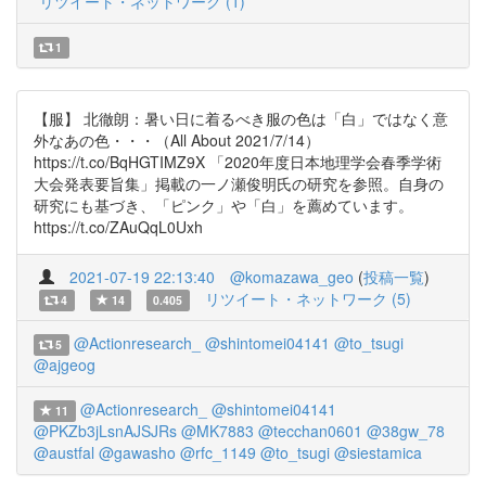
リツイート・ネットワーク (1)
1
【服】 北徹朗：暑い日に着るべき服の色は「白」ではなく意
外なあの色・・・（All About 2021/7/14）
https://t.co/BqHGTIMZ9X 「2020年度日本地理学会春季学術
大会発表要旨集」掲載の一ノ瀬俊明氏の研究を参照。自身の
研究にも基づき、「ピンク」や「白」を薦めています。
https://t.co/ZAuQqL0Uxh
2021-07-19 22:13:40
@komazawa_geo
(
投稿一覧
)
リツイート・ネットワーク (5)
4
14
0.405
@Actionresearch_
@shintomei04141
@to_tsugi
5
@ajgeog
@Actionresearch_
@shintomei04141
11
@PKZb3jLsnAJSJRs
@MK7883
@tecchan0601
@38gw_78
@austfal
@gawasho
@rfc_1149
@to_tsugi
@siestamica