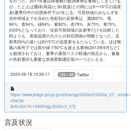
を行った。2011年夏以降複数の観測事例を蓄積してきている
が、たとえば濃緑(高温)と赤(低温)との間には5〜10℃の温度
差(夏季日中の日照条件下)が生じる。可視領域のみならず近
赤外領域までを含めた色彩別の反射率は、濃緑87%、黒
86%、青84%、緑84%、紫82%、赤78%、灰75%、黄70%、
白63%となっており、従前可視領域の反射率だけを比較した
時よりも、表面温度の大小との対応関係が明瞭となった。反
射率25%の違いは約15℃の温度差をもたらしている。ほぼ無
風の条件下では黒や緑で50℃を超える事例(2013年9月など)
も観測されており、夏季の暑熱リスク軽減の視点から、被服
の色彩選択も重要な気候変動適応策の一つといえる。
2023-08-18 10:26:17
Twitter
122 + 90
https://www.jstage.jst.go.jp/article/ajg/2020s/0/2020s_27/_article/
char/ja/
(
info:doi/10.14866/ajg.2020s.0_27
)
言及状況