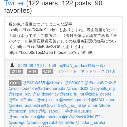
Twitter
(122 users, 122 posts, 90
favorites)
服の色と温度についてはこんな記事
（https://t.co/QXJioZTndy）もありますね。表面温度がだい
ぶ違うようです、ご参考に。 （添付画像は元論文である「最
小スケール気候変動適応策としての被服色彩選択効果につい
て」https://t.co/McBnIw2zQ9 の図１です）
https://t.co/o0oTpcMG0a https://t.co/YlymKfI8Ki
2023-08-12 21:11:59
@KGN_works
(
投稿一覧
)
リツイート・ネットワーク (113)
138
99
0.326
@SSDW555
@shiwnin
@R3000C
@RinochiNOeSIS
113
@ruchitode44
@tadanonaruota
@hounds02
@soymilk_mg
@sepia_b39
@allIdoisenjoy
@sora_fu_mi
@zuba_geode
@SimejiGohan
@poipico_o
@wwwjingandkirl
@MAO_uono
@shimurasatoshi
@QuOz45
@u_na_mi
@TomariNitobe
@chicken_edda
@f2_sabou__
@chilalausunai
@nemurikonko
@kahominon
@nVkZKsvQQHdU72s
@buregu
@tautologyrabbit
@darklie
@midori_haruka