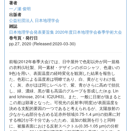
著者
一ノ瀬 俊明
出版者
公益社団法人 日本地理学会
雑誌
日本地理学会発表要旨集 2020年度日本地理学会春季学術大会
巻号頁・発行日
pp.27, 2020 (Released:2020-03-30)
前報(2012年春季大会)では、日中屋外で色彩以外が同一規格
の衣料(U社製、同一素材・デザインのポロシャツ、色違いの
9色)を用い、表面温度の経時変化を観測した結果を報告し
た。色彩による温度差は明瞭であり、白、黄がとりわけ低
く、灰、赤がほぼ同じレベルで、紫、青がさらに高めで拮抗
し、緑、濃緑、黒が最も高温のグループを形成した(e.g. Lin
and Ichinose, 2014: IC2UHI3)。また、一般に日射が強まると
この差は顕著となった。可視光の反射率(明度)が表面温度を
決める支配的要因の一つであると考えられるが、太陽放射の
少なからぬ部分を占める近赤外領域(0.75-1.4 µm)の効果に対
する検討が不十分であったため、追加の観測を行うと同時
に、被服表面における反射スペクトル(0.35-1.05 µm)の分析