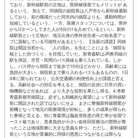
ており、新幹線駅前の立地は、医師確保面でもメリットが あ
るという。 加えて、同病院の副院長は八戸市から新幹線通勤
しており、前の職場だった同市内の病院よりも、通勤時間が
短縮しているという。 一方、医療スタッフについては、県外
からUターンしてきた人が3分の1を占めているといい、新幹
線駅前という立地が、地元出身の県外在住者への知名度アッ
プに貢献している可能性があるという。【当面の課題】同病
院は開設当初から、「人の流れ」を生むことによる「病院を
核とした街づくり」を目指していた。新青森駅はJR奥羽線の
駅を併設、市営・民間のバス路線も乗り入れている。しか
し、バス停から病院まで徒歩で10分ほどかかり、高齢者には
負担が大きい。病院前まで乗り入れるバスもあるものの、1日
3本に限られており、公共交通網の利便性向上が課題と言え
る。高齢社会への対応を考えると、病院の近傍に日常の買い
物機能などがあれば、より大きな役割を果たし得る。4.考察
青森新都市病院は、必ずしも戦略的な展望によって新幹線駅
前に開設された訳ではないにせよ、まさに整備新幹線開業が
契機となって地元の医療環境が好転し、多くの成果が得られ
た事例と言える。特に青森県は脳血管疾患の死亡率が全国ワ
ースト級であり、患者負担が小さい血栓回収療法の態勢が整
ったことは地域医療に大きな意義を持つ。 ただし、新幹線駅
前という立地が普遍的に同様の恩恵につながるとは限らな