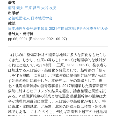
著者
櫛引 素夫
三原 昌巳
大谷 友男
出版者
公益社団法人 日本地理学会
雑誌
日本地理学会発表要旨集 2021年度日本地理学会秋季学術大会
巻号頁・発行日
pp.66, 2021 (Released:2021-09-27)
1.はじめに 整備新幹線の開業は地域に多大な変化をもたらし
てきた。しかし、住民の暮らしについては地理学的な検討が
それほど進んでいない(櫛引・三原、2020・2021)。発表者ら
は加速する人口減少・高齢化を背景として、新幹線の「暮ら
しを守る機能」に着目し、地域医療に整備新幹線開業が及ぼ
す効果の検討に着手した。本研究は、その端緒として、東
北・北海道新幹線の新青森駅前に2017年開業した青森新都市
病院に対するヒアリングの結果を報告、論点整理と展望を試
みる。2.整備新幹線の開業と地域医療 整備新幹線の沿線は大
半が地理的周縁部に位置し、人口減少や高齢化が著しい。特
に東北・盛岡以北、北海道、北陸の路線沿線は積雪・寒冷地
域でもある。 これらのうち、例えば新潟県上越市の上越地域