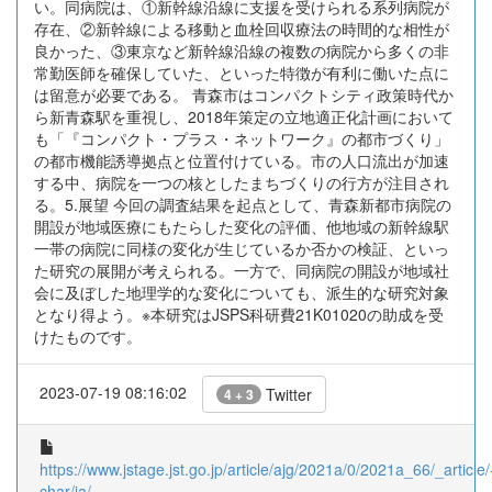
い。同病院は、①新幹線沿線に支援を受けられる系列病院が
存在、②新幹線による移動と血栓回収療法の時間的な相性が
良かった、③東京など新幹線沿線の複数の病院から多くの非
常勤医師を確保していた、といった特徴が有利に働いた点に
は留意が必要である。 青森市はコンパクトシティ政策時代か
ら新青森駅を重視し、2018年策定の立地適正化計画において
も「『コンパクト・プラス・ネットワーク』の都市づくり」
の都市機能誘導拠点と位置付けている。市の人口流出が加速
する中、病院を一つの核としたまちづくりの行方が注目され
る。5.展望 今回の調査結果を起点として、青森新都市病院の
開設が地域医療にもたらした変化の評価、他地域の新幹線駅
一帯の病院に同様の変化が生じているか否かの検証、といっ
た研究の展開が考えられる。一方で、同病院の開設が地域社
会に及ぼした地理学的な変化についても、派生的な研究対象
となり得よう。※本研究はJSPS科研費21K01020の助成を受
けたものです。
2023-07-19 08:16:02
Twitter
4 + 3
https://www.jstage.jst.go.jp/article/ajg/2021a/0/2021a_66/_article/
char/ja/