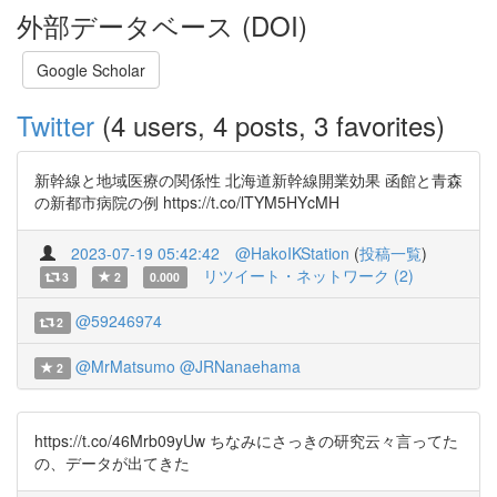
外部データベース (DOI)
Google Scholar
Twitter
(4 users, 4 posts, 3 favorites)
新幹線と地域医療の関係性 北海道新幹線開業効果 函館と青森
の新都市病院の例 https://t.co/lTYM5HYcMH
2023-07-19 05:42:42
@HakoIKStation
(
投稿一覧
)
リツイート・ネットワーク (2)
3
2
0.000
@59246974
2
@MrMatsumo
@JRNanaehama
2
https://t.co/46Mrb09yUw ちなみにさっきの研究云々言ってた
の、データが出てきた