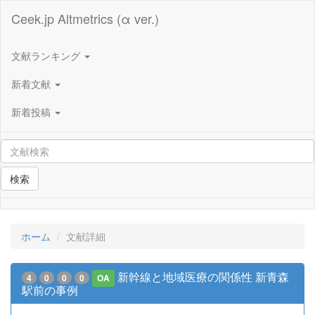
Ceek.jp Altmetrics (α ver.)
文献ランキング
新着文献
新着投稿
検索
ホーム
文献詳細
新幹線と地域医療の関係性 新青森
4
0
0
0
OA
駅前の事例