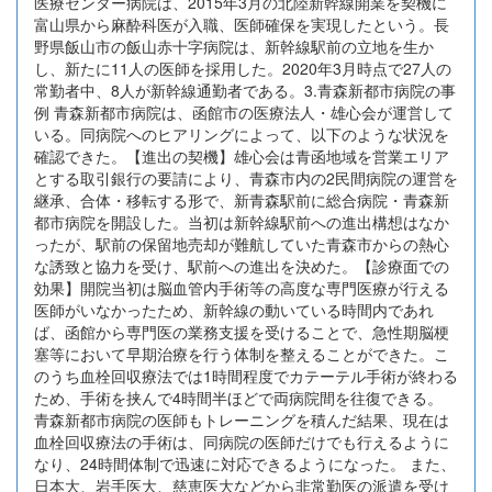
医療センター病院は、2015年3月の北陸新幹線開業を契機に
富山県から麻酔科医が入職、医師確保を実現したという。長
野県飯山市の飯山赤十字病院は、新幹線駅前の立地を生か
し、新たに11人の医師を採用した。2020年3月時点で27人の
常勤者中、8人が新幹線通勤者である。3.青森新都市病院の事
例 青森新都市病院は、函館市の医療法人・雄心会が運営して
いる。同病院へのヒアリングによって、以下のような状況を
確認できた。【進出の契機】雄心会は青函地域を営業エリア
とする取引銀行の要請により、青森市内の2民間病院の運営を
継承、合体・移転する形で、新青森駅前に総合病院・青森新
都市病院を開設した。当初は新幹線駅前への進出構想はなか
ったが、駅前の保留地売却が難航していた青森市からの熱心
な誘致と協力を受け、駅前への進出を決めた。【診療面での
効果】開院当初は脳血管内手術等の高度な専門医療が行える
医師がいなかったため、新幹線の動いている時間内であれ
ば、函館から専門医の業務支援を受けることで、急性期脳梗
塞等において早期治療を行う体制を整えることができた。こ
のうち血栓回収療法では1時間程度でカテーテル手術が終わる
ため、手術を挟んで4時間半ほどで両病院間を往復できる。
青森新都市病院の医師もトレーニングを積んだ結果、現在は
血栓回収療法の手術は、同病院の医師だけでも行えるように
なり、24時間体制で迅速に対応できるようになった。 また、
日本大、岩手医大、慈恵医大などから非常勤医の派遣を受け