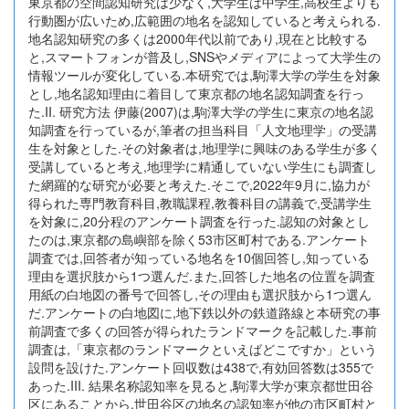
東京都の空間認知研究は少なく,大学生は中学生,高校生よりも
行動圏が広いため,広範囲の地名を認知していると考えられる.
地名認知研究の多くは2000年代以前であり,現在と比較する
と,スマートフォンが普及し,SNSやメディアによって大学生の
情報ツールが変化している.本研究では,駒澤大学の学生を対象
とし,地名認知理由に着目して東京都の地名認知調査を行っ
た.II. 研究方法 伊藤(2007)は,駒澤大学の学生に東京の地名認
知調査を行っているが,筆者の担当科目「人文地理学」の受講
生を対象とした.その対象者は,地理学に興味のある学生が多く
受講していると考え,地理学に精通していない学生にも調査し
た網羅的な研究が必要と考えた.そこで,2022年9月に,協力が
得られた専門教育科目,教職課程,教養科目の講義で,受講学生
を対象に,20分程のアンケート調査を行った.認知の対象とし
たのは,東京都の島嶼部を除く53市区町村である.アンケート
調査では,回答者が知っている地名を10個回答し,知っている
理由を選択肢から1つ選んだ.また,回答した地名の位置を調査
用紙の白地図の番号で回答し,その理由も選択肢から1つ選ん
だ.アンケートの白地図に,地下鉄以外の鉄道路線と本研究の事
前調査で多くの回答が得られたランドマークを記載した.事前
調査は,「東京都のランドマークといえばどこですか」という
設問を設けた.アンケート回収数は438で,有効回答数は355で
あった.III. 結果名称認知率を見ると,駒澤大学が東京都世田谷
区にあることから,世田谷区の地名の認知率が他の市区町村と