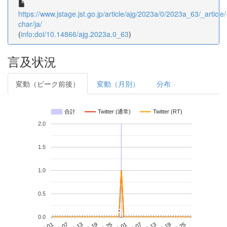
https://www.jstage.jst.go.jp/article/ajg/2023a/0/2023a_63/_article/
char/ja/
(
info:doi/10.14866/ajg.2023a.0_63
)
言及状況
変動（ピーク前後）
変動（月別）
分布
合計
Twitter (通常)
Twitter (RT)
2.0
1.5
1.0
0.5
*
*
0.0