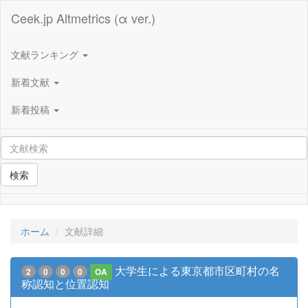
Ceek.jp Altmetrics (α ver.)
文献ランキング
新着文献
新着投稿
検索
ホーム
文献詳細
大学生による東京都市区町村の名
2
0
0
0
OA
称認知と位置認知