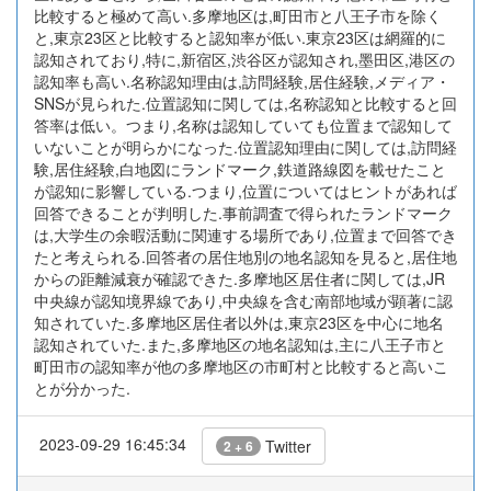
比較すると極めて高い.多摩地区は,町田市と八王子市を除く
と,東京23区と比較すると認知率が低い.東京23区は網羅的に
認知されており,特に,新宿区,渋谷区が認知され,墨田区,港区の
認知率も高い.名称認知理由は,訪問経験,居住経験,メディア・
SNSが見られた.位置認知に関しては,名称認知と比較すると回
答率は低い。つまり,名称は認知していても位置まで認知して
いないことが明らかになった.位置認知理由に関しては,訪問経
験,居住経験,白地図にランドマーク,鉄道路線図を載せたこと
が認知に影響している.つまり,位置についてはヒントがあれば
回答できることが判明した.事前調査で得られたランドマーク
は,大学生の余暇活動に関連する場所であり,位置まで回答でき
たと考えられる.回答者の居住地別の地名認知を見ると,居住地
からの距離減衰が確認できた.多摩地区居住者に関しては,JR
中央線が認知境界線であり,中央線を含む南部地域が顕著に認
知されていた.多摩地区居住者以外は,東京23区を中心に地名
認知されていた.また,多摩地区の地名認知は,主に八王子市と
町田市の認知率が他の多摩地区の市町村と比較すると高いこ
とが分かった.
2023-09-29 16:45:34
Twitter
2 + 6