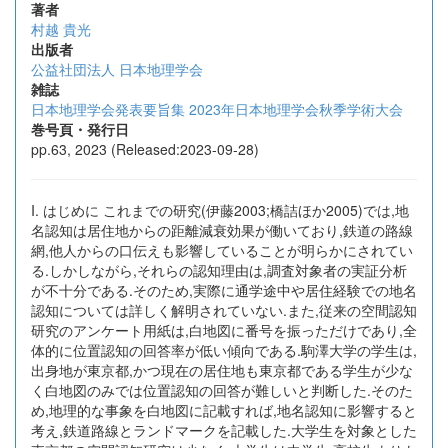
著者
村越 貴光
出版者
公益社団法人 日本地理学会
雑誌
日本地理学会発表要旨集 2023年日本地理学会秋季学術大会
巻号頁・発行日
pp.63, 2023 (Released:2023-09-28)
I. はじめに これまでの研究(伊藤2003;橋詰ほか2005)では,地
名認知は居住地からの距離減衰効果が働いており,鉄道の路線
網,他人からの口伝えも影響していることが明らかにされてい
る.しかしながら,それらの認知理由は,調査対象者の実証分析
が不十分である.そのため,実際に通学途中や居住経験での地名
認知については詳しく解明されていない.また,従来の空間認知
研究のアンケート用紙は,白地図に番号を振っただけであり,全
体的に位置認知の回答率が低い傾向である.駒澤大学の学生は,
出身地が東京都,かつ現在の居住地も東京都である学生が少な
く白地図のみでは位置認知の回答が難しいと判断した.そのた
め,地理的な事象を白地図に記載すれば,地名認知に影響すると
考え,鉄道路線とランドマークを記載した.大学生を対象とした