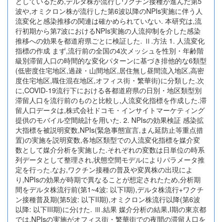
としているため,デルタ株が流行しワクチン接種が進んだ第5
波や,オミクロン株が流行した第6波以降のNPIs実施に伴う人
流変化と感染推移の関連は確かめられていない. 本研究は,流
行初期から第7波におけるNPIs実施の人流抑制を介した感染
推移への効果を都道府県ごとに検証した. Ⅱ.方法 1. 人流変化
指標の作成 まず,流行前の全国の4次メッシュを性別・年齢階
級別滞留人口の時間的な変化パターンに基づき排他的な6類型
(低密度住宅地区,過疎・山間地区,居住無し昼間流入地区,高密
度住宅地区,職住混在地区,オフィス街・繁華街)に分類した.次
に,COVID-19流行下における各都道府県の日別・地区類型別
滞留人口を流行前のものと比較し,人流変化指標を作成した.滞
留人口データは,株式会社ドコモ・インサイトマーケティング
提供のモバイル空間統計を用いた. 2. NPIsの効果検証 感染拡
大指標を被説明変数,NPIs(緊急事態宣言,まん延防止等重点措
置)の実施を説明変数,各地区類型での人流変化指標を媒介変
数として媒介分析を実施した.それぞれの変数は日単位の時系
列データとして整理され,状態空間モデルによりパラメータ推
定を行った.なお,ワクチン接種の普及や変異株の出現によ
り,NPIsの効果が時期で異なることが想定されたため,分析期
間をデルタ株流行前(第1~4波: 以下I期),デルタ株流行+ワクチ
ン接種普及期(第5波: 以下II期),オミクロン株流行以降(第6波
以降: 以下III期)に分けた. Ⅲ.結果 媒介分析の結果,I期の東京都
では,NPIsの実施がオフィス街・繁華街での夜間の滞留人口を