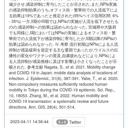
減少させ,感染抑制に寄与したことが示された.また,NPIs実施
の感染抑制効果のうち,オフィス街・繁華街での人流低下によ
る効果は19%であったと推定された(95%ベイズ信用区間: 6%
- 35%).一方,II期やIII期では,NPIsの実施が人流を低下させたも
のの,感染抑制への効果は認められなかった. 宮城県や大阪府
でも同様に,I期においてはNPIsの実施によるオフィス街・繁
華街での人流低下が感染抑制に寄与したが,II期以降のNPIsの
効果は認められなかった. Ⅳ.考察 流行初期はNPIsによる人流
抑制が感染緩和を規定する主な要因であったが,ウイルスの伝
播性の変化やワクチンの普及,自粛疲れなどにより,NPIsによ
る人流抑制が感染推移に及ぼす影響は小さくなったことが示
唆された. 参考文献 Nagata, S., et al. 2021. Mobility change
and COVID-19 in Japan: mobile data analysis of locations of
infection. J. Epidemiol., 31(6), 387-391. Yabe, T., et al. 2020.
Non-compulsory measures sufficiently reduced human
mobility in Tokyo during the COVID-19 epidemic. Sci. Rep.,
10, 18053. Zhang, M., et al. 2022. Human mobility and
COVID-19 transmission: a systematic review and future
directions. Ann. GIS, 28(4), 501-514.
2023-04-11 14:36:44
Twitter
3 + 0