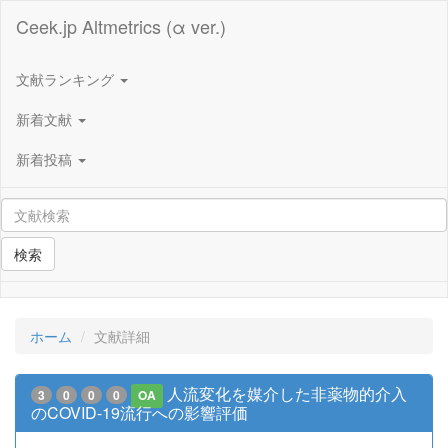
Ceek.jp Altmetrics (α ver.)
文献ランキング
新着文献
新着投稿
検索
ホーム
文献詳細
人流変化を媒介した非薬物的介入
3
0
0
0
OA
のCOVID-19流行への影響評価