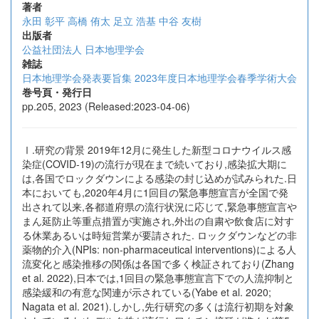
著者
永田 彰平
高橋 侑太
足立 浩基
中谷 友樹
出版者
公益社団法人 日本地理学会
雑誌
日本地理学会発表要旨集 2023年度日本地理学会春季学術大会
巻号頁・発行日
pp.205, 2023 (Released:2023-04-06)
Ⅰ.研究の背景 2019年12月に発生した新型コロナウイルス感
染症(COVID-19)の流行が現在まで続いており,感染拡大期に
は,各国でロックダウンによる感染の封じ込めが試みられた.日
本においても,2020年4月に1回目の緊急事態宣言が全国で発
出されて以来,各都道府県の流行状況に応じて,緊急事態宣言や
まん延防止等重点措置が実施され,外出の自粛や飲食店に対す
る休業あるいは時短営業が要請された. ロックダウンなどの非
薬物的介入(NPIs: non-pharmaceutical interventions)による人
流変化と感染推移の関係は各国で多く検証されており(Zhang
et al. 2022),日本では,1回目の緊急事態宣言下での人流抑制と
感染緩和の有意な関連が示されている(Yabe et al. 2020;
Nagata et al. 2021).しかし,先行研究の多くは流行初期を対象