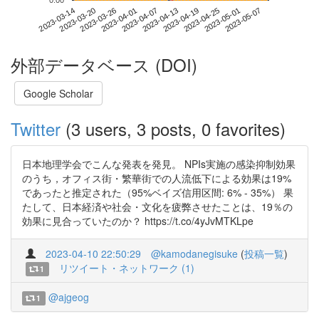
0.00
2023-05-01
2023-03-14
2023-04-01
2023-04-19
2023-05-07
2023-03-20
2023-04-07
2023-04-25
2023-03-26
2023-04-13
外部データベース (DOI)
Google Scholar
Twitter
(3 users, 3 posts, 0 favorites)
日本地理学会でこんな発表を発見。 NPIs実施の感染抑制効果
のうち，オフィス街・繁華街での人流低下による効果は19%
であったと推定された（95%ベイズ信用区間: 6% - 35%） 果
たして、日本経済や社会・文化を疲弊させたことは、19％の
効果に見合っていたのか？ https://t.co/4yJvMTKLpe
2023-04-10 22:50:29
@kamodanegisuke
(
投稿一覧
)
リツイート・ネットワーク (1)
1
@ajgeog
1