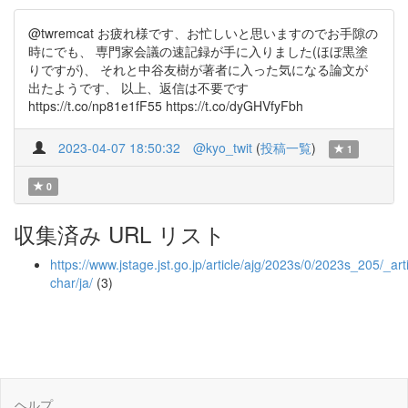
@twremcat お疲れ様です、お忙しいと思いますのでお手隙の
時にでも、 専門家会議の速記録が手に入りました(ほぼ黒塗
りですが)、 それと中谷友樹が著者に入った気になる論文が
出たようです、 以上、返信は不要です
https://t.co/np81e1fF55 https://t.co/dyGHVfyFbh
2023-04-07 18:50:32
@kyo_twit
(
投稿一覧
)
1
0
収集済み URL リスト
https://www.jstage.jst.go.jp/article/ajg/2023s/0/2023s_205/_arti
char/ja/
(3)
ヘルプ