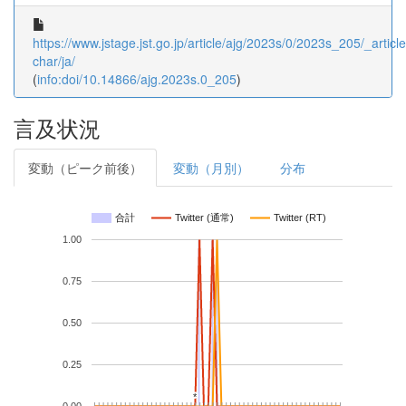
https://www.jstage.jst.go.jp/article/ajg/2023s/0/2023s_205/_article
char/ja/
(
info:doi/10.14866/ajg.2023s.0_205
)
言及状況
変動（ピーク前後）
変動（月別）
分布
合計
Twitter (通常)
Twitter (RT)
1.00
0.75
0.50
0.25
*
*